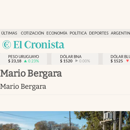
Últimas Noticias
ÚLTIMAS
COTIZACIÓN
ECONOMÍA
POLÍTICA
DEPORTES
ARGENTI
Actualidad
NOTICIAS
DÓLAR
Argentina
Economía
España
Política
PESO URUGUAYO
DÓLAR BNA
DÓLAR BL
$
23,18
0.23
%
$
1520
0.00
%
México
$
1525
Mercados
USA
Mario Bergara
Colombia
Uruguay
Mario Bergara
Uruguay