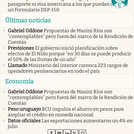
pasaporte ni visa americana a los que puedan obtener
un Formulario DSP-150
Últimas noticias
Gabriel Oddone
Propuestas de Manini Ríos son
“contemplables” pero fuera del marco de la Rendición de
Cuentas
Previsiones
El gobierno inició planificación sobre
efectos de El Niño porque “en 30 días se puede producir
el 50% de las lluvias de un año”
Llamado
Ministerio del Interior convoca 223 cargos de
operadores penitenciarios en todo el país
Economía
Gabriel Oddone
Propuestas de Manini Ríos son
“contemplables” pero fuera del marco de la Rendición de
Cuentas
Peso uruguayo
BCU impulsa el ahorro en pesos para
ampliar el crédito en moneda nacional
Datos oficiales
Las exportaciones aumentaron un 4% en
julio
abre en nueva pestaña
abre en nueva pestaña
abre en nueva pestaña
abre en nueva pestaña
abre en nueva pestaña