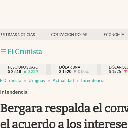
Últimas Noticias
Actualidad
ÚLTIMAS NOTICIAS
COTIZACIÓN DÓLAR
ECONOMÍA
Economía
Política
Mercados
PESO URUGUAYO
DÓLAR BNA
DÓLAR BL
$
23,18
0.23
%
$
1520
0.00
%
$
1525
El Cronista
Uruguay
Actualidad
Intendencia
Intendencia
Bergara respalda el con
el acuerdo a los interes