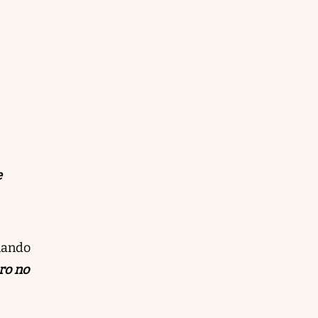
e
onando
ro no