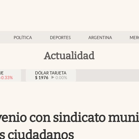
POLÍTICA
DEPORTES
ARGENTINA
MER
Actualidad
UE
DÓLAR TARJETA
-0.33
%
$
1976
0.00
%
venio con sindicato muni
es ciudadanos