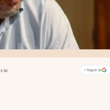
+
Seguir
en
21:30
abre en nueva p