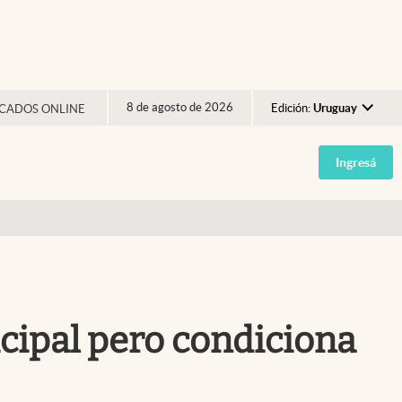
8 de agosto de 2026
Edición:
Uruguay
CADOS ONLINE
Argentina
Ingresá
España
México
USA
Colombia
Uruguay
cipal pero condiciona