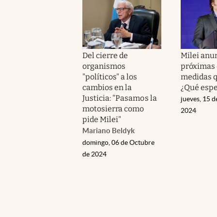
Del cierre de
Milei anun
organismos
próximas 
"políticos" a los
medidas q
cambios en la
¿Qué espe
Justicia: "Pasamos la
jueves, 15 d
motosierra como
2024
pide Milei"
Mariano Beldyk
domingo, 06 de Octubre
de 2024