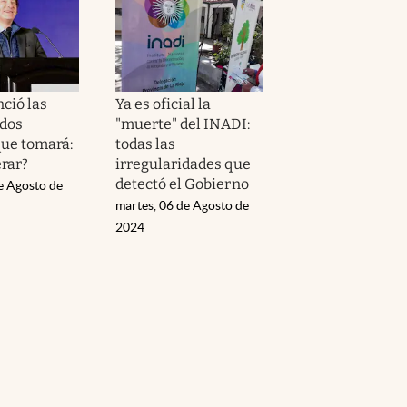
ció las
Ya es oficial la
dos
"muerte" del INADI:
ue tomará:
todas las
rar?
irregularidades que
detectó el Gobierno
e Agosto de
martes, 06 de Agosto de
2024