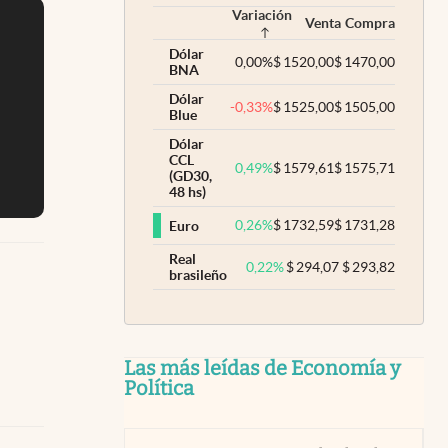
Variación
Venta
Compra
Dólar
0,00
%
$
1520,00
$
1470,00
BNA
Dólar
-0,33
%
$
1525,00
$
1505,00
Blue
Dólar
CCL
0,49
%
$
1579,61
$
1575,71
(GD30,
48 hs)
0,26
%
$
1732,59
$
1731,28
Euro
Real
0,22
%
$
294,07
$
293,82
brasileño
Las más leídas de Economía y
Política