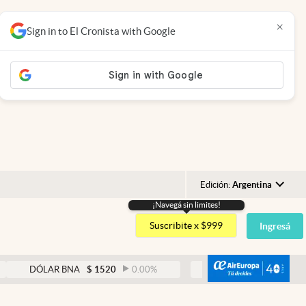
×
Sign in to El Cronista with Google
Edición:
Argentina
¡Navegá sin limites!
Argentina
Suscribite x $999
Ingresá
España
México
abre
DÓLAR BNA
$
1520
0.00
%
DÓLAR BLUE
$
1525
-0.33
USA
Colombia