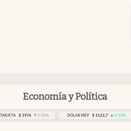
Economía y Política
A
$
1976
0.00
%
DÓLAR MEP
$
1522,7
0.21
%