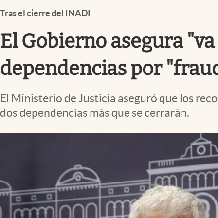
Infotechnology
Tras el cierre del INADI
Clase
El Gobierno asegura "va 
Clima
Mundial 2026
dependencias por "frau
Eventos Corporativos
El Ministerio de Justicia aseguró que los rec
El Cronista Studio
dos dependencias más que se cerrarán.
Mediakit
abre en nueva pestaña