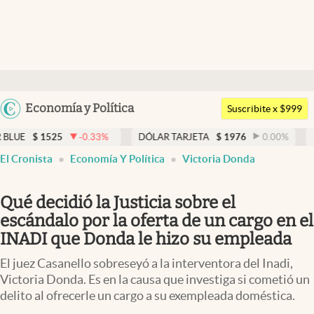
Últimas noticias
Dólar
Argentina
Economía y Política
Members
Suscribite x $999
España
Economía y Política
5
-0.33
%
DÓLAR TARJETA
$
1976
0.00
%
DÓLAR MEP
México
El Cronista
Economía Y Política
Victoria Donda
Finanzas y Mercados
USA
Mercados Online
Colombia
Qué decidió la Justicia sobre el
Uruguay
Negocios
escándalo por la oferta de un cargo en el
INADI que Donda le hizo su empleada
Columnistas
El juez Casanello sobreseyó a la interventora del Inadi,
Otras secciones
Victoria Donda. Es en la causa que investiga si cometió un
delito al ofrecerle un cargo a su exempleada doméstica.
Apertura