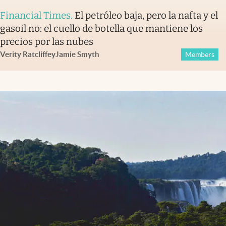
Financial Times
.
El petróleo baja, pero la nafta y el
gasoil no: el cuello de botella que mantiene los
precios por las nubes
Verity Ratcliffe
y
Jamie Smyth
Members