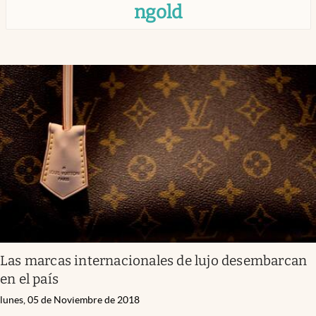
ngold
Infotechnology
Clase
Clima
Mundial 2026
Eventos Corporativos
El Cronista Studio
Mediakit
abre en nueva pestaña
Argentina
Las marcas internacionales de lujo desembarcan
en el país
lunes, 05 de Noviembre de 2018