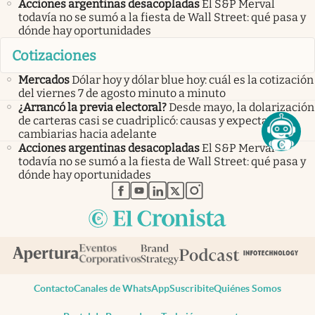
Acciones argentinas desacopladas
El S&P Merval
todavía no se sumó a la fiesta de Wall Street: qué pasa y
dónde hay oportunidades
Cotizaciones
Mercados
Dólar hoy y dólar blue hoy: cuál es la cotización
del viernes 7 de agosto minuto a minuto
¿Arrancó la previa electoral?
Desde mayo, la dolarización
de carteras casi se cuadriplicó: causas y expectativas
cambiarias hacia adelante
Acciones argentinas desacopladas
El S&P Merval
todavía no se sumó a la fiesta de Wall Street: qué pasa y
dónde hay oportunidades
abre en nueva pestaña
abre en nueva pestaña
abre en nueva pestaña
abre en nueva pestaña
abre en nueva pestaña
Contacto
Canales de WhatsApp
Suscribite
Quiénes Somos