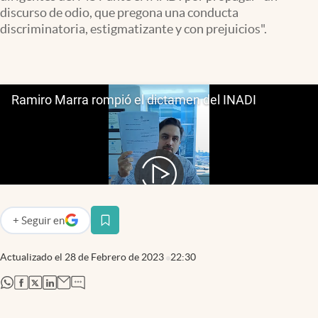
Infotechnology
discurso de odio, que pregona una conducta
discriminatoria, estigmatizante y con prejuicios".
Clase
Clima
Mundial 2026
Eventos Corporativos
El Cronista Studio
Mediakit
abre en nueva pestaña
Argentina
+
Seguir
en
abre en nueva pestaña
Actualizado el
28 de Febrero de 2023
22:30
abre en nueva pestaña
abre en nueva pestaña
abre en nueva pestaña
abre en nueva pestaña