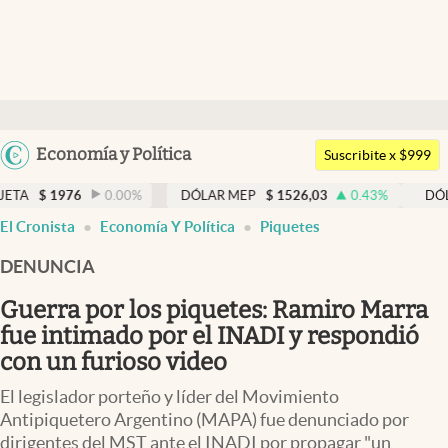
Últimas noticias
Dólar
Argentina
Economía y Política
Members
Suscribite x $999
España
Economía y Política
76
0.00
%
DÓLAR MEP
$
1526,03
0.43
%
DÓLAR BNA
$
México
abre en nueva pestaña
El Cronista
Economía Y Política
Piquetes
Finanzas y Mercados
USA
DENUNCIA
Mercados Online
Colombia
Uruguay
Guerra por los piquetes: Ramiro Marra
Negocios
fue intimado por el INADI y respondió
Columnistas
con un furioso video
Otras secciones
El legislador porteño y líder del Movimiento
Antipiquetero Argentino (MAPA) fue denunciado por
Apertura
dirigentes del MST ante el INADI por propagar "un