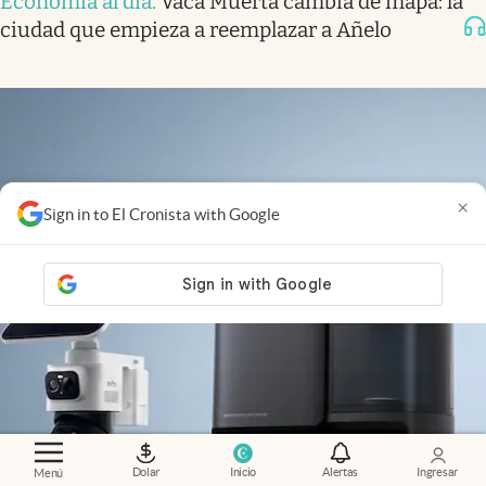
Economía al día
.
Vaca Muerta cambia de mapa: la
ciudad que empieza a reemplazar a Añelo
×
Sign in to El Cronista with Google
Dolar
Inicio
Alertas
Ingresar
Menú