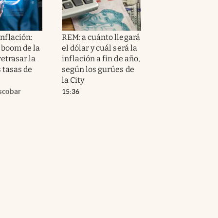
nflación:
REM: a cuánto llegará
 boom de la
el dólar y cuál será la
etrasar la
inflación a fin de año,
s tasas de
según los gurúes de
la City
scobar
15:36