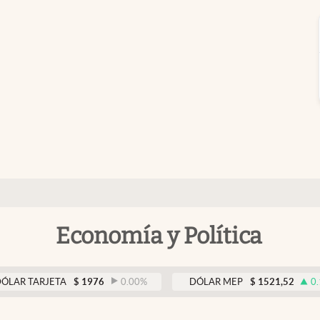
Economía y Política
ARJETA
$
1976
0.00
%
DÓLAR MEP
$
1521,52
0.14
%