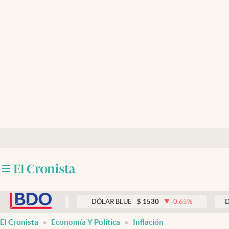
Últimas noticias
Dólar
Members
Economía y Política
Finanzas y Mercados
Mercados Online
Negocios
Columnistas
abre en nueva pestaña
Otras secciones
0.00
%
DÓLAR BLUE
$
1530
-0.65
%
DÓLAR T
Apertura
El Cronista
Economía Y Política
Inflación