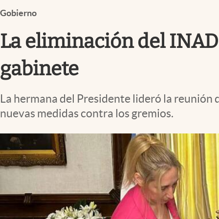
Infotechnology
Gobierno
Clase
La eliminación del INADI
Clima
Mundial 2026
gabinete
Eventos Corporativos
La hermana del Presidente lideró la reunión d
El Cronista Studio
nuevas medidas contra los gremios.
Mediakit
abre en nueva pestaña