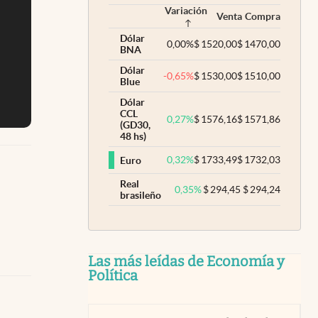
Variación
Venta
Compra
Dólar
0,00
%
$
1520,00
$
1470,00
BNA
Dólar
-0,65
%
$
1530,00
$
1510,00
Blue
Dólar
CCL
0,27
%
$
1576,16
$
1571,86
(GD30,
48 hs)
0,32
%
$
1733,49
$
1732,03
Euro
Real
0,35
%
$
294,45
$
294,24
brasileño
Las más leídas de Economía y
Política