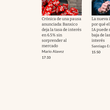
Crónica de una pausa
La nueva i
anunciada: Banxico
por qué el
deja la tasa de interés
IA puede r
en 6.5% sin
baja de la
sorprender al
interés
mercado
Santiago E
Mario Alavez
15:50
17:33