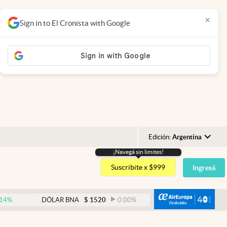
×
Sign in to El Cronista with Google
Edición:
Argentina
¡Navegá sin limites!
Argentina
Suscribite x $999
Ingresá
España
México
abre
DÓLAR BNA
$
1520
0.00
%
DÓLAR BLUE
$
1530
USA
Colombia