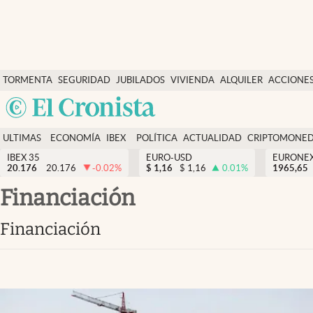
Últimas Noticias
TORMENTA
SEGURIDAD
JUBILADOS
VIVIENDA
ALQUILER
ACCIONE
Economía y finanzas
SOCIAL
Argentina
Política
España
Actualidad
ULTIMAS
ECONOMÍA
IBEX
POLÍTICA
ACTUALIDAD
CRIPTOMONE
México
NOTICIAS
Y
Y
IBEX 35
EURO-USD
EURONE
Criptomonedas
20.176
20.176
-0.02
%
$
1,16
$
1,16
0.01
%
USA
1965,65
FINANZAS
EURO
Colombia
Financiación
España
Uruguay
Financiación