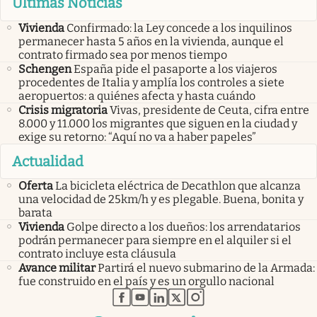
Últimas Noticias
Vivienda
Confirmado: la Ley concede a los inquilinos
permanecer hasta 5 años en la vivienda, aunque el
contrato firmado sea por menos tiempo
Schengen
España pide el pasaporte a los viajeros
procedentes de Italia y amplía los controles a siete
aeropuertos: a quiénes afecta y hasta cuándo
Crisis migratoria
Vivas, presidente de Ceuta, cifra entre
8.000 y 11.000 los migrantes que siguen en la ciudad y
exige su retorno: “Aquí no va a haber papeles”
Actualidad
Oferta
La bicicleta eléctrica de Decathlon que alcanza
una velocidad de 25km/h y es plegable. Buena, bonita y
barata
Vivienda
Golpe directo a los dueños: los arrendatarios
podrán permanecer para siempre en el alquiler si el
contrato incluye esta cláusula
Avance militar
Partirá el nuevo submarino de la Armada:
fue construido en el país y es un orgullo nacional
abre en nueva pestaña
abre en nueva pestaña
abre en nueva pestaña
abre en nueva pestaña
abre en nueva pestaña