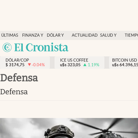
Finanzas y economía
ÚLTIMAS
FINANZA Y
DÓLAR Y
ACTUALIDAD
SALUD Y
TIEMP
Salud y nutrición
NOTICIAS
ECONOMÍA
MERCADOS
NUTRICIÓN
LIBRE
Argentina
Vida espiritual
España
Actualidad
DÓLAR/COP
ICE US COFFEE
BITCOIN USD
$
3174,75
-0.04
%
u$s
323,05
1.19
%
u$s
México
64.396,1
Tiempo libre
USA
Defensa
Dólar y mercados
Colombia
Defensa
Uruguay
Curiosidades
Colombia