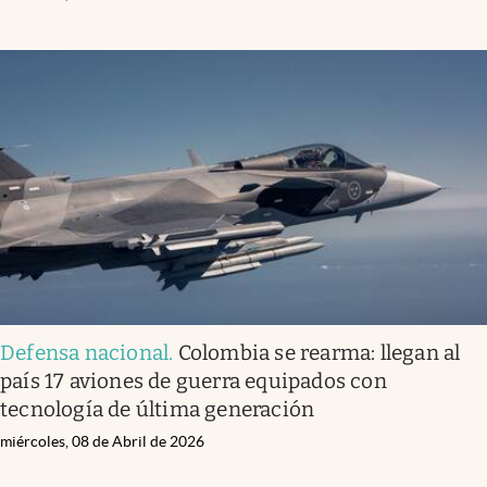
Defensa nacional
.
Colombia se rearma: llegan al
país 17 aviones de guerra equipados con
tecnología de última generación
miércoles, 08 de Abril de 2026