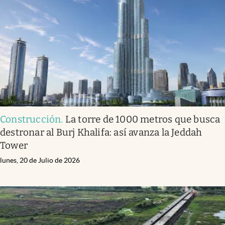
Infotechnology
Clase
Clima
Mundial 2026
Eventos Corporativos
El Cronista Studio
Construcción
.
La torre de 1000 metros que busca
Mediakit
destronar al Burj Khalifa: así avanza la Jeddah
abre en nueva pestaña
Tower
Argentina
lunes, 20 de Julio de 2026