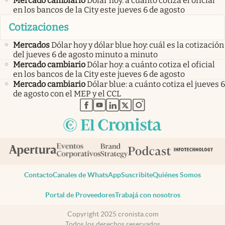
Mercado cambiario
Dólar hoy: a cuánto cotiza el oficial
en los bancos de la City este jueves 6 de agosto
Cotizaciones
Mercados
Dólar hoy y dólar blue hoy: cuál es la cotización
del jueves 6 de agosto minuto a minuto
Mercado cambiario
Dólar hoy: a cuánto cotiza el oficial
en los bancos de la City este jueves 6 de agosto
Mercado cambiario
Dólar blue: a cuánto cotiza el jueves 6
de agosto con el MEP y el CCL
abre en nueva pestaña
abre en nueva pestaña
abre en nueva pestaña
abre en nueva pestaña
abre en nueva pestaña
Contacto
Canales de WhatsApp
Suscribite
Quiénes Somos
Portal de Proveedores
Trabajá con nosotros
Copyright 2025 cronista.com
Todos los derechos reservados