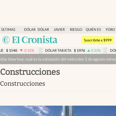
Últimas noticias
ÚLTIMAS
DÓLAR
DÓLAR
JAVIER
RIESGO
QUIÉN ES
FORO
Dólar
NOTICIAS
BLUE
MILEI
PAÍS
QUIÉN
Argentina
Members
Suscribite x $999
España
Economía y Política
.32
%
DÓLAR TARJETA
$
1976
0.33
%
DÓLAR MEP
$
1518
México
uál es la cotización del miércoles 5 de agosto minuto a minuto
Dólar
Finanzas y Mercados
USA
construcciones
Mercados Online
Colombia
Uruguay
Negocios
construcciones
Columnistas
Otras secciones
Apertura