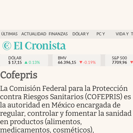
Últimas Noticias
ÚLTIMAS
ACTUALIDAD
FINANZAS
DÓLAR Y
PC Y
VIDA Y
Actualidad
NOTICIAS
Y
MERCADOS
CELULAR
ESTILO
Argentina
Finanzas y economía
ECONOMÍA
España
Dólar y mercados
DÓLAR
BMV
S&P 500
$
17,15
0.13
%
66.396,15
-0.19
%
México
7709,96
Internacionales
USA
Cofepris
Opinión
Colombia
La Comisión Federal para la Protección
Uruguay
Brand Strategy
contra Riesgos Sanitarios (COFEPRIS) es
Pc y celular
la autoridad en México encargada de
regular, controlar y fomentar la sanidad
Vida y estilo
en productos (alimentos,
Tv
medicamentos, cosméticos),