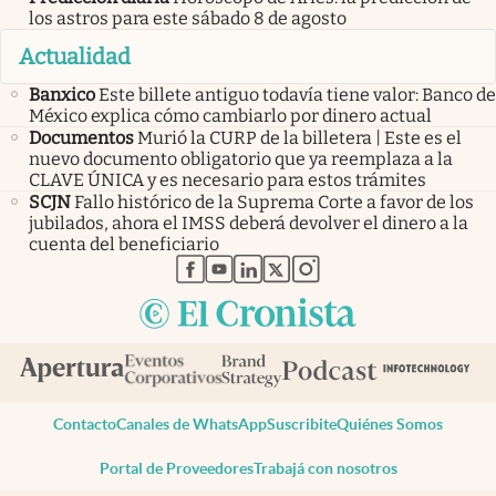
los astros para este sábado 8 de agosto
Actualidad
Banxico
Este billete antiguo todavía tiene valor: Banco de
México explica cómo cambiarlo por dinero actual
Documentos
Murió la CURP de la billetera | Este es el
nuevo documento obligatorio que ya reemplaza a la
CLAVE ÚNICA y es necesario para estos trámites
SCJN
Fallo histórico de la Suprema Corte a favor de los
jubilados, ahora el IMSS deberá devolver el dinero a la
cuenta del beneficiario
abre en nueva pestaña
abre en nueva pestaña
abre en nueva pestaña
abre en nueva pestaña
abre en nueva pestaña
Contacto
Canales de WhatsApp
Suscribite
Quiénes Somos
Portal de Proveedores
Trabajá con nosotros