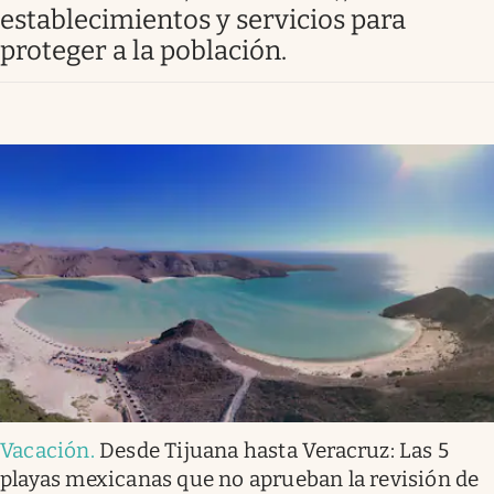
Clima
establecimientos y servicios para
proteger a la población.
Espiritualidad
Mediakit
abre en nueva pestaña
México
Vacación
.
Desde Tijuana hasta Veracruz: Las 5
playas mexicanas que no aprueban la revisión de