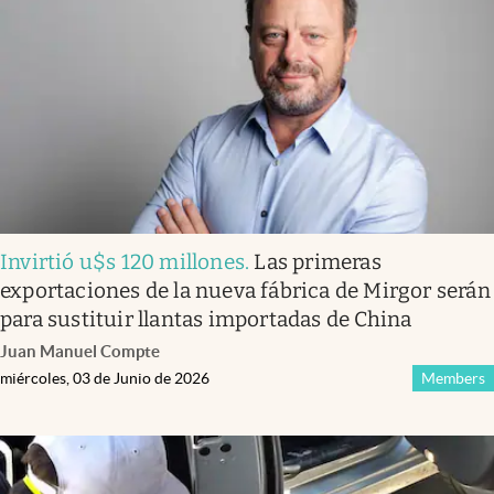
Infotechnology
Clase
Clima
Mundial 2026
Eventos Corporativos
El Cronista Studio
Invirtió u$s 120 millones
.
Las primeras
Mediakit
exportaciones de la nueva fábrica de Mirgor serán
abre en nueva pestaña
para sustituir llantas importadas de China
Argentina
Juan Manuel Compte
miércoles, 03 de Junio de 2026
Members