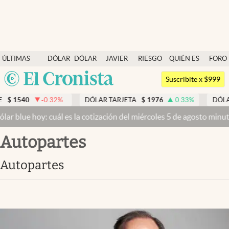
Últimas noticias
ÚLTIMAS
DÓLAR
DÓLAR
JAVIER
RIESGO
QUIÉN ES
FORO
Dólar
NOTICIAS
BLUE
MILEI
PAÍS
QUIÉN
Argentina
Members
Suscribite x $999
España
Economía y Política
.32
%
DÓLAR TARJETA
$
1976
0.33
%
DÓLAR MEP
$
1518
México
uál es la cotización del miércoles 5 de agosto minuto a minuto
Dóla
Finanzas y Mercados
USA
autopartes
Mercados Online
Colombia
Uruguay
Negocios
autopartes
Columnistas
Otras secciones
Apertura