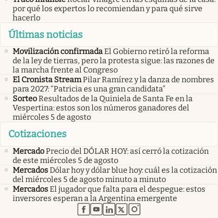
por qué los expertos lo recomiendan y para qué sirve
hacerlo
Últimas noticias
Movilización confirmada
El Gobierno retiró la reforma
de la ley de tierras, pero la protesta sigue: las razones de
la marcha frente al Congreso
El Cronista Stream
Pilar Ramírez y la danza de nombres
para 2027: “Patricia es una gran candidata”
Sorteo
Resultados de la Quiniela de Santa Fe en la
Vespertina: estos son los números ganadores del
miércoles 5 de agosto
Cotizaciones
Mercado
Precio del DÓLAR HOY: así cerró la cotización
de este miércoles 5 de agosto
Mercados
Dólar hoy y dólar blue hoy: cuál es la cotización
del miércoles 5 de agosto minuto a minuto
Mercados
El jugador que falta para el despegue: estos
inversores esperan a la Argentina emergente
abre en nueva pestaña
abre en nueva pestaña
abre en nueva pestaña
abre en nueva pestaña
abre en nueva pestaña