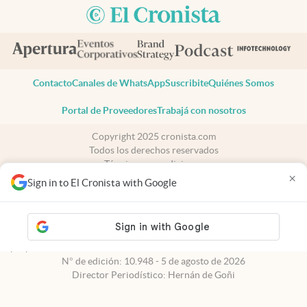
Contacto
Canales de WhatsApp
Suscribite
Quiénes Somos
Portal de Proveedores
Trabajá con nosotros
Copyright 2025 cronista.com
Todos los derechos reservados
Términos y condiciones
×
Privacidad
Sign in to El Cronista with Google
Consentimiento
Tel:
+54 11 7078-3270
cronista.com
es propiedad de El Cronista Comercial S.A Registro de
propiedad intelectual: 56576959
N° de edición: 10.948 - 5 de agosto de 2026
Director Periodístico: Hernán de Goñi