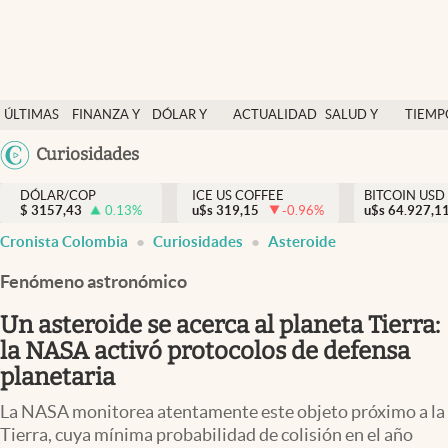
Finanzas y economía
ÚLTIMAS
FINANZA Y
DÓLAR Y
ACTUALIDAD
SALUD Y
TIEMP
Salud y nutrición
NOTICIAS
ECONOMÍA
MERCADOS
NUTRICIÓN
LIBRE
Argentina
Curiosidades
Vida espiritual
España
Actualidad
DÓLAR/COP
ICE US COFFEE
BITCOIN USD
$
3157,43
0.13
%
u$s
319,15
-0.96
%
u$s
México
64.927,1
Tiempo libre
Cronista Colombia
Curiosidades
Asteroide
USA
Dólar y mercados
Colombia
Fenómeno astronómico
Uruguay
Curiosidades
Un asteroide se acerca al planeta Tierra:
la NASA activó protocolos de defensa
Colombia
planetaria
La NASA monitorea atentamente este objeto próximo a la
Tierra, cuya mínima probabilidad de colisión en el año