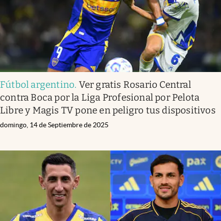
Infotechnology
Clase
Clima
Mundial 2026
Eventos Corporativos
Fútbol argentino
.
Ver gratis Rosario Central
contra Boca por la Liga Profesional por Pelota
El Cronista Studio
Libre y Magis TV pone en peligro tus dispositivos
Mediakit
domingo, 14 de Septiembre de 2025
abre en nueva pestaña
Argentina