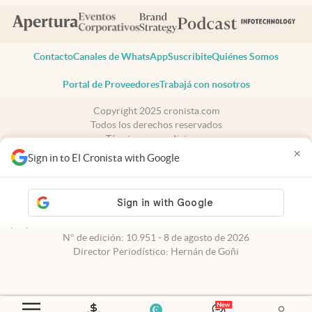
Contacto
Canales de WhatsApp
Suscribite
Quiénes Somos
Portal de Proveedores
Trabajá con nosotros
Copyright 2025 cronista.com
Todos los derechos reservados
Términos y condiciones
×
Privacidad
Sign in to El Cronista with Google
Consentimiento
Tel:
+54 11 7078-3270
cronista.com
es propiedad de El Cronista Comercial S.A Registro de
propiedad intelectual: 56576959
N° de edición: 10.951 - 8 de agosto de 2026
Director Periodístico: Hernán de Goñi