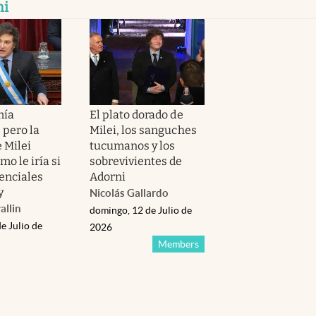
ni
mía
El plato dorado de
 pero la
Milei, los sanguches
 Milei
tucumanos y los
mo le iría si
sobrevivientes de
denciales
Adorni
y
Nicolás Gallardo
allin
domingo, 12 de Julio de
e Julio de
2026
Members