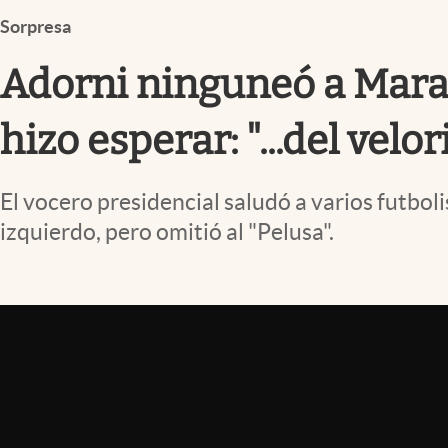
Infotechnology
Sorpresa
Clase
Adorni ninguneó a Marad
Clima
Mundial 2026
hizo esperar: "...del velo
Eventos Corporativos
El vocero presidencial saludó a varios futboli
El Cronista Studio
izquierdo, pero omitió al "Pelusa".
Mediakit
abre en nueva pestaña