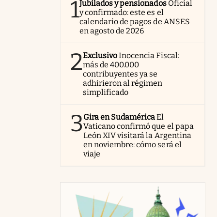
1
Jubilados y pensionados
Oficial
y confirmado: este es el
calendario de pagos de ANSES
en agosto de 2026
2
Exclusivo
Inocencia Fiscal:
más de 400.000
contribuyentes ya se
adhirieron al régimen
simplificado
3
Gira en Sudamérica
El
Vaticano confirmó que el papa
León XIV visitará la Argentina
en noviembre: cómo será el
viaje