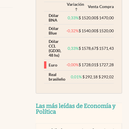
Variación
Venta
Compra
Dólar
0,33
%
$
1520,00
$
1470,00
BNA
Dólar
-0,32
%
$
1540,00
$
1520,00
Blue
Dólar
CCL
0,33
%
$
1578,67
$
1571,43
(GD30,
48 hs)
-0,00
%
$
1728,01
$
1727,28
Euro
Real
0,01
%
$
292,18
$
292,02
brasileño
Las más leídas de Economía y
Política