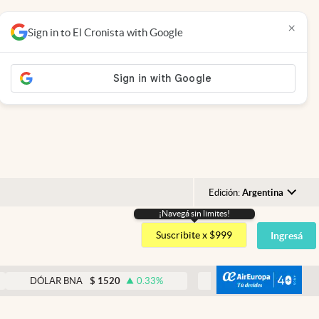
×
Sign in to El Cronista with Google
Edición:
Argentina
¡Navegá sin limites!
Argentina
Suscribite x $999
Ingresá
España
México
abre
DÓLAR BNA
$
1520
0.33
%
DÓLAR BLUE
$
1540
-0.3
USA
Colombia