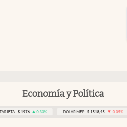
Economía y Política
TA
$
1976
0.33
%
DÓLAR MEP
$
1518,45
-0.05
%