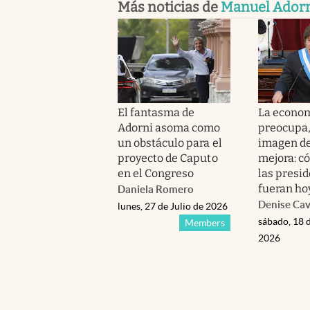
Más noticias de
Manuel Ador
El fantasma de
La econo
Adorni asoma como
preocupa,
un obstáculo para el
imagen de
proyecto de Caputo
mejora: có
en el Congreso
las presi
fueran ho
Daniela Romero
Denise Cav
lunes, 27 de Julio de 2026
sábado, 18 d
Members
2026