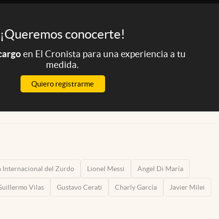
¡Queremos conocerte!
 cargo
en El Cronista para una experiencia a tu
medida.
Quiero registrarme
 Internacional del Zurdo
Lionel Messi
Angel Di María
Guillermo Vilas
Gustavo Cerati
Charly García
Javier Milei