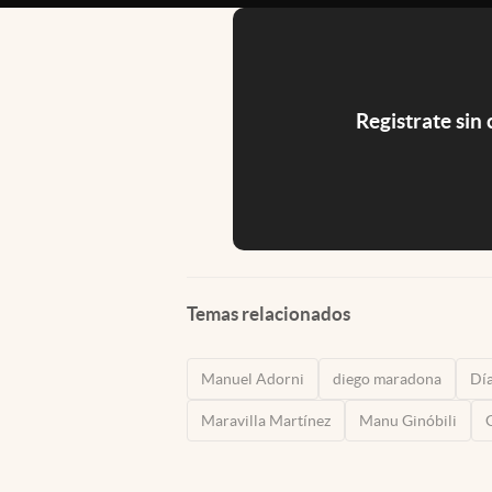
Registrate sin
Temas relacionados
Manuel Adorni
diego maradona
Día
Maravilla Martínez
Manu Ginóbili