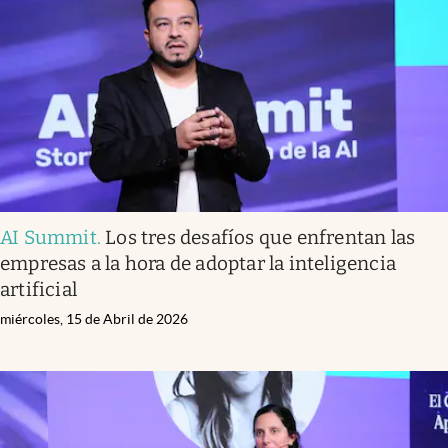
Infotechnology
Clase
Clima
Mundial 2026
Eventos Corporativos
El Cronista Studio
AI Summit
.
Los tres desafíos que enfrentan las
Mediakit
empresas a la hora de adoptar la inteligencia
abre en nueva pestaña
artificial
Argentina
miércoles, 15 de Abril de 2026