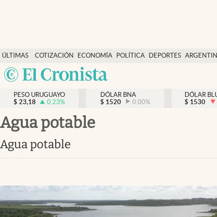
Últimas Noticias
ÚLTIMAS
COTIZACIÓN
ECONOMÍA
POLÍTICA
DEPORTES
ARGENTI
Actualidad
NOTICIAS
DÓLAR
Argentina
Economía
España
Política
PESO URUGUAYO
DÓLAR BNA
DÓLAR BL
$
23,18
0.23
%
$
1520
0.00
%
México
$
1530
Mercados
USA
agua potable
Colombia
Uruguay
agua potable
Uruguay