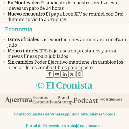
En Montevideo
El sindicato de maestros realiza este
jueves un paro de 24 horas
Nuevo encuentro
El papa León XIV se reunirá con Orsi
durante su visita a Uruguay
Economía
Datos oficiales
Las exportaciones aumentaron un 4% en
julio
Menos interés
BPS baja tasas en préstamos y lanza
nuevas líneas para jubilados
Sin cambios
Poder Ejecutivo mantiene sin cambios los
precios de los combustibles para agosto
abre en nueva pestaña
abre en nueva pestaña
abre en nueva pestaña
abre en nueva pestaña
abre en nueva pestaña
Contacto
Canales de WhatsApp
Suscribite
Quiénes Somos
Portal de Proveedores
Trabajá con nosotros