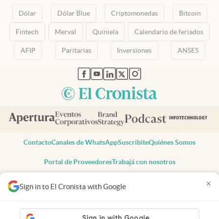
Dólar
Dólar Blue
Criptomonedas
Bitcoin
Fintech
Merval
Quiniela
Calendario de feriados
AFIP
Paritarias
Inversiones
ANSES
abre en nueva pestaña
abre en nueva pestaña
abre en nueva pestaña
abre en nueva pestaña
abre en nueva pestaña
Contacto
Canales de WhatsApp
Suscribite
Quiénes Somos
Portal de Proveedores
Trabajá con nosotros
Copyright 2025 cronista.com
×
Sign in to El Cronista with Google
Todos los derechos reservados
Términos y condiciones
Privacidad