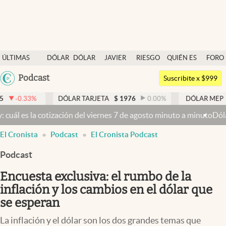
Últimas noticias
ÚLTIMAS
DÓLAR
DÓLAR
JAVIER
RIESGO
QUIÉN ES
FORO
Dólar
NOTICIAS
BLUE
MILEI
PAÍS
QUIÉN
Argentina
Podcast
Members
Suscribite x $999
España
Economía y Política
DÓLAR TARJETA
$
1976
0.00
%
DÓLAR MEP
$
1525,66
México
 cotización del viernes 7 de agosto minuto a minuto
Dólar hoy y dól
Finanzas y Mercados
USA
El Cronista
Podcast
El Cronista Podcast
Mercados Online
Colombia
Uruguay
Podcast
Negocios
Encuesta exclusiva: el rumbo de la
Columnistas
inflación y los cambios en el dólar que
Otras secciones
se esperan
Apertura
La inflación y el dólar son los dos grandes temas que