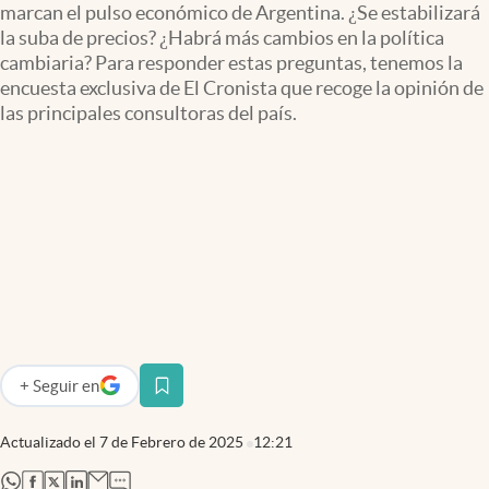
marcan el pulso económico de Argentina. ¿Se estabilizará
Infotechnology
la suba de precios? ¿Habrá más cambios en la política
Clase
cambiaria? Para responder estas preguntas, tenemos la
encuesta exclusiva de El Cronista que recoge la opinión de
Clima
las principales consultoras del país.
Mundial 2026
Eventos Corporativos
El Cronista Studio
Mediakit
abre en nueva pestaña
Argentina
+
Seguir
en
abre en nueva pestaña
Actualizado el
7 de Febrero de 2025
12:21
abre en nueva pestaña
abre en nueva pestaña
abre en nueva pestaña
abre en nueva pestaña