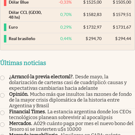
-0,33
%
$
1525,00
$
1505,00
Dólar Blue
Dólar CCL (GD30,
0,70
%
$
1582,83
$
1579,51
48 hs)
0,29
%
$
1732,97
$
1731,67
Euro
0,44
%
$
294,70
$
294,44
Real brasileño
Últimas noticias
¿Arrancó la previa electoral?
.
Desde mayo, la
dolarización de carteras casi de cuadriplicó: causas y
expectativas cambiarias hacia adelante
Opinión
.
Mucho más que insultos: las razones de fondo
de la mayor crisis diplomática de la historia entre
Argentina y Brasil
Financial Times
.
La estancia argentina donde los CEOs
tecnológicos planean sobrevivir al apocalipsis
Mercados
.
A029: cuánto paga por mes el nuevo bono del
Tesoro si se invierten u$s 10.000