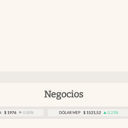
Negocios
0.00
%
DÓLAR MEP
$
1521,52
0.23
%
D