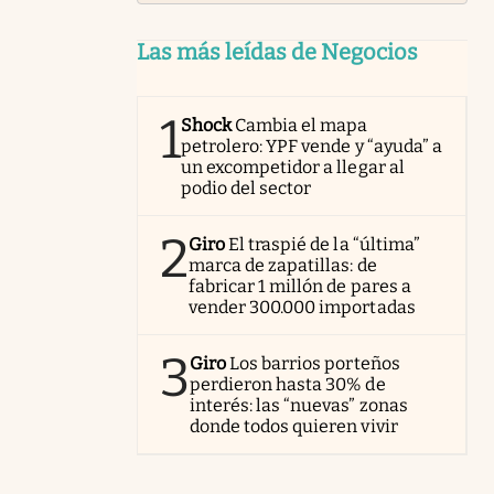
Las más leídas de Negocios
1
Shock
Cambia el mapa
petrolero: YPF vende y “ayuda” a
un excompetidor a llegar al
podio del sector
2
Giro
El traspié de la “última”
marca de zapatillas: de
fabricar 1 millón de pares a
vender 300.000 importadas
3
Giro
Los barrios porteños
perdieron hasta 30% de
interés: las “nuevas” zonas
donde todos quieren vivir