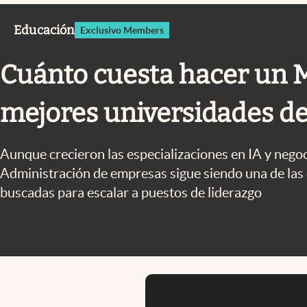
Infotechnology
Educación
Exclusivo Members
Clase
Clima
Cuánto cuesta hacer un 
Mundial 2026
mejores universidades de
Eventos Corporativos
El Cronista Studio
Aunque crecieron las especializaciones en IA y negoci
Mediakit
Administración de empresas sigue siendo una de las
abre en nueva pestaña
buscadas para escalar a puestos de liderazgo