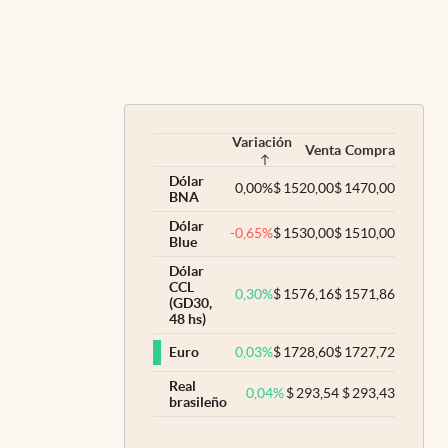
Variación
Venta
Compra
Dólar
0,00
%
$
1520,00
$
1470,00
BNA
Dólar
-0,65
%
$
1530,00
$
1510,00
Blue
Dólar
CCL
0,30
%
$
1576,16
$
1571,86
(GD30,
48 hs)
0,03
%
$
1728,60
$
1727,72
Euro
Real
0,04
%
$
293,54
$
293,43
brasileño