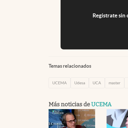
Registrate sin
Temas relacionados
UCEMA
Udesa
UCA
master
Más noticias de
UCEMA