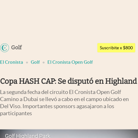
Últimas noticias
Dólar
Argentina
Golf
Members
Suscribite x $800
España
Economía y Política
El Cronista
Golf
El Cronista Open Golf
México
Finanzas y Mercados
USA
Copa HASH CAP: Se disputó en Highland
Mercados Online
Colombia
La segunda fecha del circuito El Cronista Open Golf
Uruguay
Negocios
Camino a Dubai se llevó a cabo en el campo ubicado en
Del Viso. Importantes sponsors agasajaron a los
Columnistas
participantes
Otras secciones
Apertura