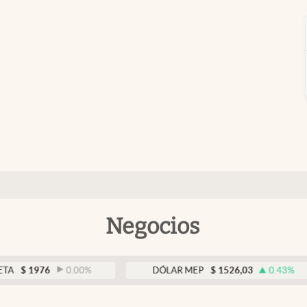
Negocios
76
0.00
%
DÓLAR MEP
$
1526,03
0.43
%