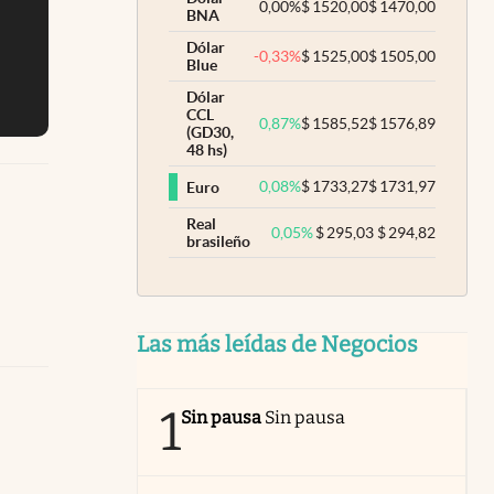
0,00
%
$
1520,00
$
1470,00
BNA
Dólar
-0,33
%
$
1525,00
$
1505,00
Blue
Dólar
CCL
0,87
%
$
1585,52
$
1576,89
(GD30,
48 hs)
0,08
%
$
1733,27
$
1731,97
Euro
Real
0,05
%
$
295,03
$
294,82
brasileño
Las más leídas de Negocios
1
Sin pausa
Sin pausa