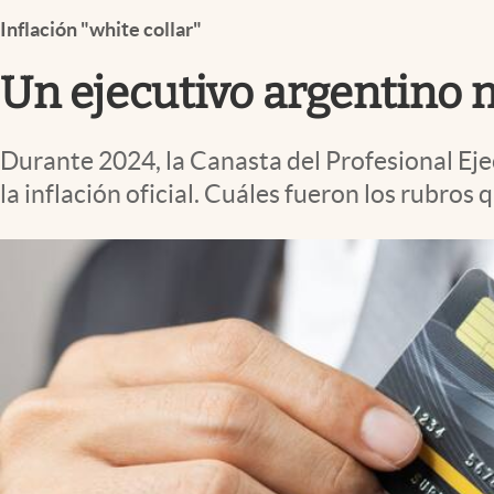
Infotechnology
Inflación "white collar"
Clase
Un ejecutivo argentino n
Clima
Mundial 2026
Durante 2024, la Canasta del Profesional Ej
Eventos Corporativos
la inflación oficial. Cuáles fueron los rubro
El Cronista Studio
Mediakit
abre en nueva pestaña