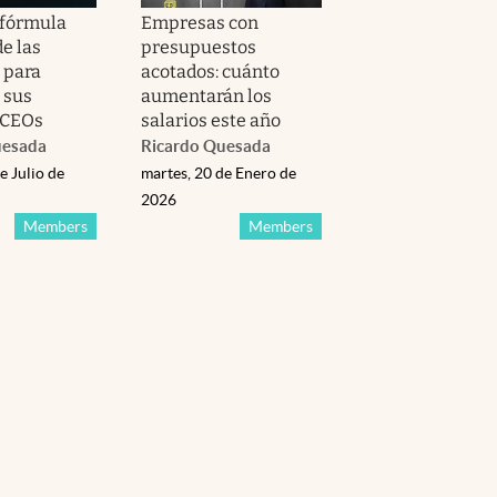
 fórmula
Empresas con
de las
presupuestos
 para
acotados: cuánto
 sus
aumentarán los
 CEOs
salarios este año
uesada
Ricardo Quesada
e Julio de
martes, 20 de Enero de
2026
Members
Members