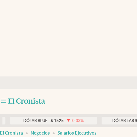
Últimas noticias
Dólar
Members
Economía y Política
Finanzas y Mercados
Mercados Online
Negocios
Columnistas
Otras secciones
DÓLAR BLUE
$
1525
-0.33
%
DÓLAR TARJETA
$
19
Apertura
El Cronista
Negocios
Salarios Ejecutivos