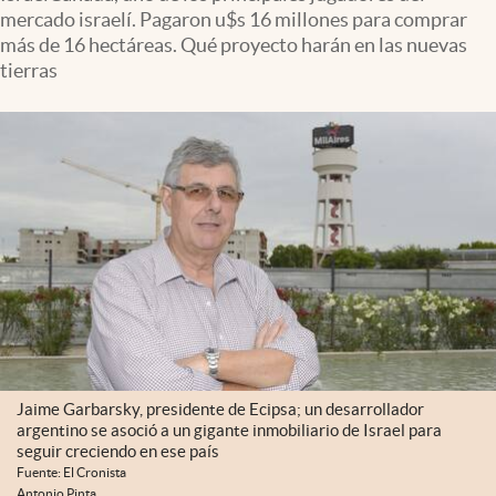
Infotechnology
mercado israelí. Pagaron u$s 16 millones para comprar
más de 16 hectáreas. Qué proyecto harán en las nuevas
Clase
tierras
Clima
Mundial 2026
Eventos Corporativos
El Cronista Studio
Mediakit
abre en nueva pestaña
Argentina
Jaime Garbarsky, presidente de Ecipsa; un desarrollador
argentino se asoció a un gigante inmobiliario de Israel para
seguir creciendo en ese país
Fuente: El Cronista
Antonio Pinta