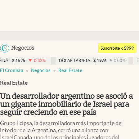
Últimas noticias
Dólar
Argentina
Negocios
Members
Suscribite x $999
España
Economía y Política
-0.33
%
DÓLAR TARJETA
$
1976
0.00
%
DÓLAR MEP
$
15
México
El Cronista
Negocios
Real Estate
Finanzas y Mercados
USA
Real Estate
Mercados Online
Colombia
Uruguay
Un desarrollador argentino se asoció a
Negocios
un gigante inmobiliario de Israel para
Columnistas
seguir creciendo en ese país
Otras secciones
Grupo Ecipsa, la desarrolladora más importante del
interior de la Argentina, cerró una alianza con
Apertura
IsraelCanada, uno de los principales jugadores del