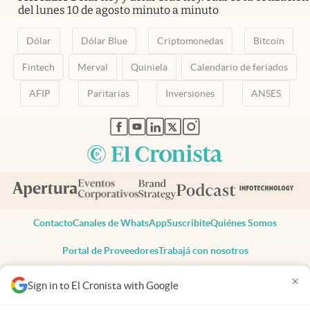
del lunes 10 de agosto minuto a minuto
Dólar
Dólar Blue
Criptomonedas
Bitcoin
Fintech
Merval
Quiniela
Calendario de feriados
AFIP
Paritarias
Inversiones
ANSES
abre en nueva pestaña
abre en nueva pestaña
abre en nueva pestaña
abre en nueva pestaña
abre en nueva pestaña
Contacto
Canales de WhatsApp
Suscribite
Quiénes Somos
Portal de Proveedores
Trabajá con nosotros
Copyright 2025 cronista.com
×
Sign in to El Cronista with Google
Todos los derechos reservados
Términos y condiciones