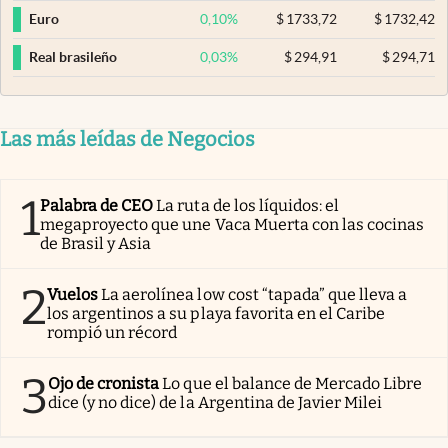
0,10
%
$
1733,72
$
1732,42
Euro
0,03
%
$
294,91
$
294,71
Real brasileño
Las más leídas de Negocios
1
Palabra de CEO
La ruta de los líquidos: el
megaproyecto que une Vaca Muerta con las cocinas
de Brasil y Asia
2
Vuelos
La aerolínea low cost “tapada” que lleva a
los argentinos a su playa favorita en el Caribe
rompió un récord
3
Ojo de cronista
Lo que el balance de Mercado Libre
dice (y no dice) de la Argentina de Javier Milei