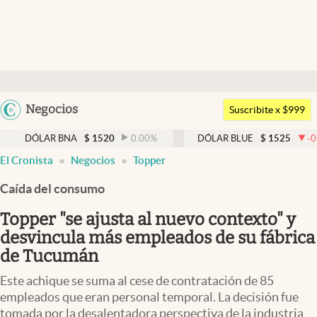
Últimas noticias
Dólar
Argentina
Negocios
Members
Suscribite x $999
España
Economía y Política
DÓLAR BNA
$
1520
0.00
%
DÓLAR BLUE
$
1525
-0.33
%
México
El Cronista
Negocios
Topper
Finanzas y Mercados
USA
Caída del consumo
Mercados Online
Colombia
Uruguay
Topper "se ajusta al nuevo contexto" y
Negocios
desvincula más empleados de su fábrica
Columnistas
de Tucumán
Otras secciones
Este achique se suma al cese de contratación de 85
empleados que eran personal temporal. La decisión fue
Apertura
tomada por la desalentadora perspectiva de la industria