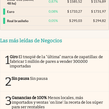
0,87
%
$
1585,52
$
1576,89
48 hs)
0,08
%
$
1733,27
$
1731,97
Euro
0,05
%
$
295,03
$
294,82
Real brasileño
Las más leídas de Negocios
1
Giro
El traspié de la “última” marca de zapatillas: de
fabricar 1 millón de pares a vender 300.000
importadas
2
Sin pausa
Sin pausa
3
Ganancias de 100%
Menos locales, más
importados y ventas ‘on line’: la receta de los súper
para ser rentables