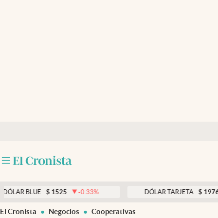
Últimas noticias
Dólar
Members
Economía y Política
Finanzas y Mercados
Mercados Online
Negocios
Columnistas
Otras secciones
BLUE
$
1525
-0.33
%
DÓLAR TARJETA
$
1976
0.00
Apertura
El Cronista
Negocios
Cooperativas