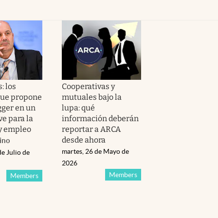
: los
Cooperativas y
que propone
mutuales bajo la
ger en un
lupa: qué
ve para la
información deberán
 y empleo
reportar a ARCA
desde ahora
ino
martes, 26 de Mayo de
de Julio de
2026
Members
Members