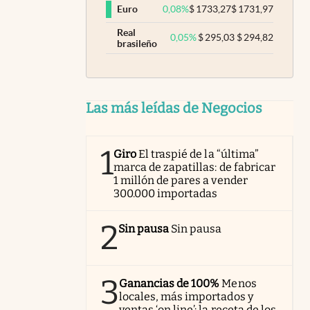
0,08
%
$
1733,27
$
1731,97
Euro
Real
0,05
%
$
295,03
$
294,82
brasileño
Las más leídas de Negocios
1
Giro
El traspié de la “última”
marca de zapatillas: de fabricar
1 millón de pares a vender
300.000 importadas
2
Sin pausa
Sin pausa
3
Ganancias de 100%
Menos
locales, más importados y
ventas ‘on line’: la receta de los