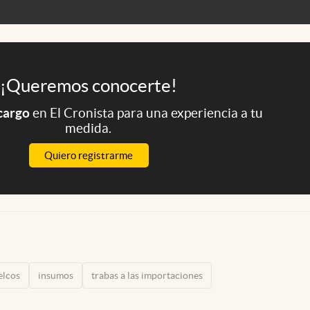
¡Queremos conocerte!
 cargo
en El Cronista para una experiencia a tu
medida.
Quiero registrarme
elcos
insumos
trabas a las importaciones