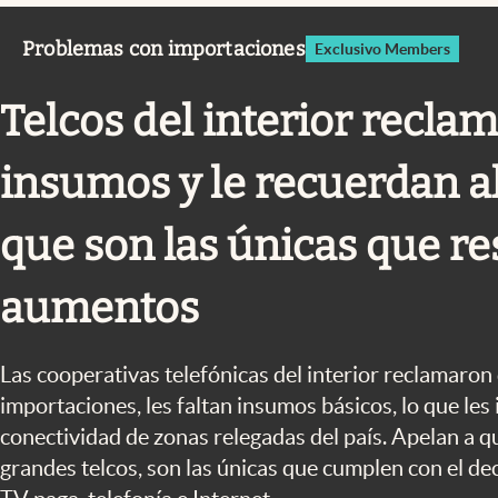
Infotechnology
Problemas con importaciones
Exclusivo Members
Clase
Clima
Telcos del interior recla
Mundial 2026
insumos y le recuerdan a
Eventos Corporativos
El Cronista Studio
que son las únicas que r
Mediakit
aumentos
abre en nueva pestaña
Las cooperativas telefónicas del interior reclamaron 
importaciones, les faltan insumos básicos, lo que les
conectividad de zonas relegadas del país. Apelan a qu
grandes telcos, son las únicas que cumplen con el de