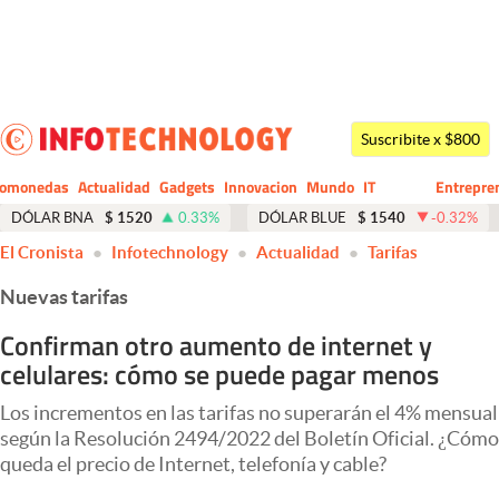
Últimas noticias
Dólar
Suscribite x $800
Members
tomonedas
Actualidad
Gadgets
Innovacion
Mundo
IT
Entrepre
CIO
Business
Economía y Política
DÓLAR BNA
$
1520
0.33
%
DÓLAR BLUE
$
1540
-0.32
%
El Cronista
Infotechnology
Actualidad
Tarifas
Finanzas y Mercados
Nuevas tarifas
Mercados Online
Confirman otro aumento de internet y
Negocios
celulares: cómo se puede pagar menos
Columnistas
Los incrementos en las tarifas no superarán el 4% mensual
Otras secciones
según la Resolución 2494/2022 del Boletín Oficial. ¿Cómo
queda el precio de Internet, telefonía y cable?
Apertura