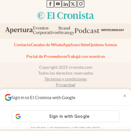
abre en nueva pestaña
abre en nueva pestaña
abre en nueva pestaña
abre en nueva pestaña
abre en nueva pestaña
Contacto
Canales de WhatsApp
Suscribite
Quiénes Somos
Portal de Proveedores
Trabajá con nosotros
Copyright 2025 cronista.com
Todos los derechos reservados
Términos y condiciones
Privacidad
Consentimiento
×
Tel:
+54 11 7078-3270
Sign in to El Cronista with Google
cronista.com
es propiedad de El Cronista Comercial S.A Registro de
propiedad intelectual: 56576959
N° de edición: 10.949 - 6 de agosto de 2026
Director Periodístico: Hernán de Goñi