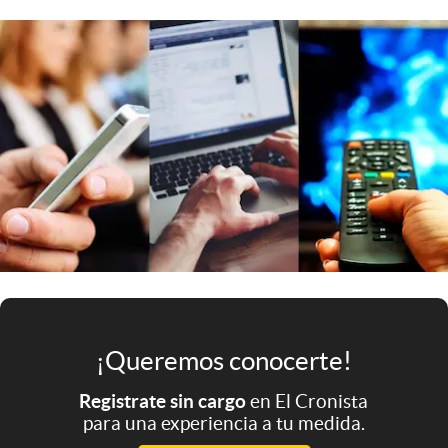
Infotechnology
Clase
Clima
Mundial 2026
Eventos Corporativos
El Cronista Studio
Mediakit
abre en nueva pestaña
Argentina
¡Queremos conocerte!
Registrate sin cargo
en El Cronista
para una experiencia a tu medida.