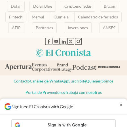
Dólar
Dólar Blue
Criptomonedas
Bitcoin
Fintech
Merval
Quiniela
Calendario de feriados
AFIP
Paritarias
Inversiones
ANSES
abre en nueva pestaña
abre en nueva pestaña
abre en nueva pestaña
abre en nueva pestaña
abre en nueva pestaña
Contacto
Canales de WhatsApp
Suscribite
Quiénes Somos
Portal de Proveedores
Trabajá con nosotros
Copyright 2025 cronista.com
×
Sign in to El Cronista with Google
Todos los derechos reservados
Términos y condiciones
Privacidad
Consentimiento