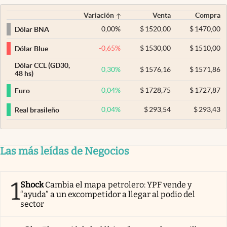
Variación
Venta
Compra
0,00
%
$
1520,00
$
1470,00
Dólar BNA
-0,65
%
$
1530,00
$
1510,00
Dólar Blue
Dólar CCL (GD30,
0,30
%
$
1576,16
$
1571,86
48 hs)
0,04
%
$
1728,75
$
1727,87
Euro
0,04
%
$
293,54
$
293,43
Real brasileño
Las más leídas de Negocios
1
Shock
Cambia el mapa petrolero: YPF vende y
“ayuda” a un excompetidor a llegar al podio del
sector