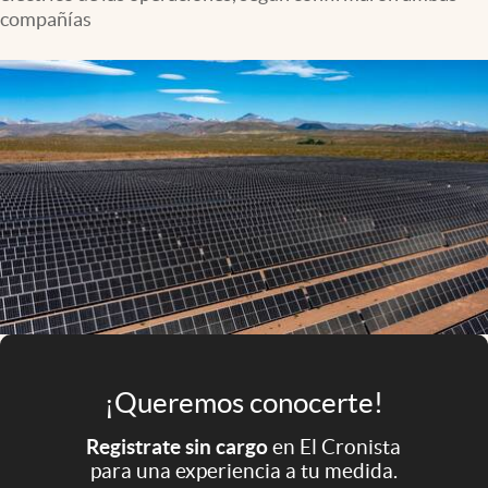
Infotechnology
compañías
Clase
Clima
Mundial 2026
Eventos Corporativos
El Cronista Studio
Mediakit
abre en nueva pestaña
Argentina
¡Queremos conocerte!
Registrate sin cargo
en El Cronista
para una experiencia a tu medida.