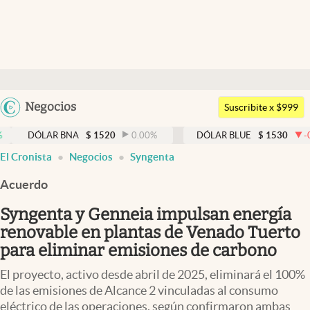
Últimas noticias
Dólar
Argentina
Negocios
Members
Suscribite x $999
España
Economía y Política
LAR BNA
$
1520
0.00
%
DÓLAR BLUE
$
1530
-0.65
%
México
El Cronista
Negocios
Syngenta
Finanzas y Mercados
USA
Acuerdo
Mercados Online
Colombia
Uruguay
Syngenta y Genneia impulsan energía
Negocios
renovable en plantas de Venado Tuerto
Columnistas
para eliminar emisiones de carbono
Otras secciones
El proyecto, activo desde abril de 2025, eliminará el 100%
de las emisiones de Alcance 2 vinculadas al consumo
Apertura
eléctrico de las operaciones, según confirmaron ambas