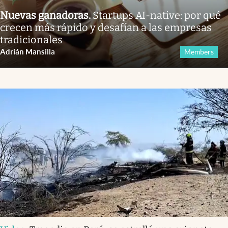
Nuevas ganadoras
.
Startups AI-native: por qué
crecen más rápido y desafían a las empresas
tradicionales
Adrián Mansilla
Members