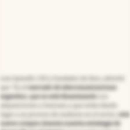
Luis Quinelli, CEO y fundador de Sion, advirtió
que "En el
mercado de telecomunicaciones
argentino, que se está dinamizando
con
adquisiciones y fusiones y que están dando
lugar a un proceso de madurez en el sector,
esta
nueva compra cimenta nuestra estrategia de