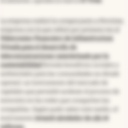
localmente, operaba la marca
IO Total.
La empresa realizó la compra junto a Movistar,
empresa con la que utilizó por primera vez
el
Fideicomiso Financiero de Infraestructura
Privada para el desarrollo de
telecomunicaciones caracterizado por la
sustentabilidad
(brinda beneficios sociales y
ambientales para las comunidades en dónde
operan), un instrumento del mercado de
capitales que permitió acelerar el proceso de
inversión en las redes que comparten las
compañías. Según pudo saber este medio, el
instrumento
levantó alrededor de u$s 14
millones.