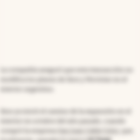
La compañía aseguró que esta transacción no
modifica los planes de Sion y Movistar en el
interior argentino.
Sion ya inició el camino de la expansión en el
interior en octubre del año pasado, cuando
compró la empresa
San Juan Cable Color,
que,