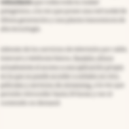
redundante
que rodea toda la ciudad
patagónica, a la vez que posee una red nodal de
última generación y una planta transmisora de
alta tecnología.
Además de los servicios de televisión por cable,
Internet y telefonía básica,
Paralelo ofrece
actualmente el acceso a una aplicación propia
en la que se puede acceder a señales en vivo,
películas y servicios de streaming,
a la vez que
permite retroceder hasta 24 horas y ver el
contenido on demand.