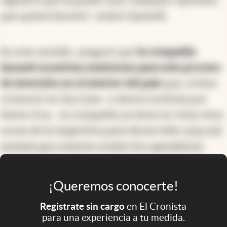
significa que la puede usar cualquier operador
que quiera hacerlo", aclaró Quinelli.
En este sentido, aseguró que
la compañía
lanzará sucesivas emisiones para este proceso
de inversión en el interior del país
que, si bien
comenzó en San Juan -y ahora continúa por
Santa Cruz-, la compañía ya tiene en vista otras
zonas de la Argentina para desarrollar
otra red
neutral que conecte a todos los operadores.
¡Queremos conocerte!
Registrate sin cargo
en El Cronista
para una experiencia a tu medida.