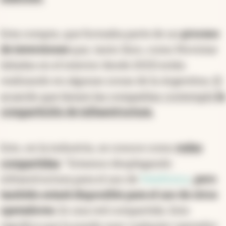
Esta compra, que formaba parte de un
proceso
de inversiones
que, tanto Sion, como Movistar
(aliadas en el interior desde 2021) están
realizando en algunas zonas de la Argentina.
El
acuerdo que tienen las compañías contempla
la
compartición de infraestructura.
Esto, en la industria, se conoce como
redes
compartidas
: "Estamos desplegando
infraestructura para el uso de
Telefónica
,
pero
también estará disponible para el uso de otros
operadores.
Es una red compartida. Esto