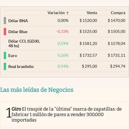
Variación
Venta
Compra
0,00
%
$
1520,00
$
1470,00
Dólar BNA
-0,33
%
$
1525,00
$
1505,00
Dólar Blue
Dólar CCL (GD30,
0,59
%
$
1581,20
$
1578,04
48 hs)
0,26
%
$
1732,57
$
1731,11
Euro
0,54
%
$
295,00
$
294,74
Real brasileño
Las más leídas de Negocios
1
Giro
El traspié de la “última” marca de zapatillas: de
fabricar 1 millón de pares a vender 300.000
importadas