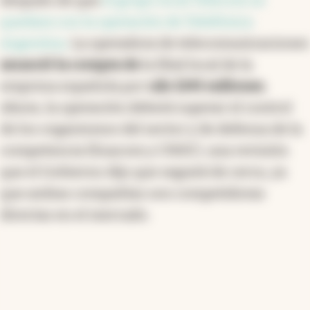
después de que
el grupo local Telecom se
quedara con la operación de Telefónica
Argentina.
La operadora de telecomunicaciones
anunció la compra de
la filial local de la
empresa española por
u$s 1245 millones.
Ahora, la operación deberá superar el control
de los organismos del sector y de defensa de la
competencia (Enacom y CNDC), una revisión
que el Gobierno dijo que seguirá de cerca, ya
que ambas compañías son competidoras
directas en el mercado.