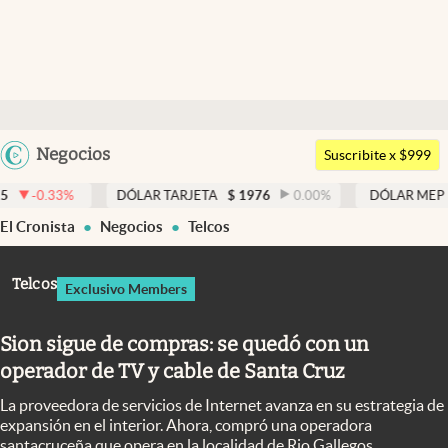
Últimas noticias
Dólar
Argentina
Negocios
Members
Suscribite x $999
España
Economía y Política
DÓLAR TARJETA
$
1976
0.00
%
DÓLAR MEP
$
1524,54
0
México
El Cronista
Negocios
Telcos
Finanzas y Mercados
USA
Mercados Online
Colombia
Telcos
Exclusivo Members
Uruguay
Negocios
Sion sigue de compras: se quedó con un
Columnistas
operador de TV y cable de Santa Cruz
Otras secciones
La proveedora de servicios de Internet avanza en su estrategia de
Apertura
expansión en el interior. Ahora, compró una operadora
santacruceña que opera en la localidad de Rio Gallegos