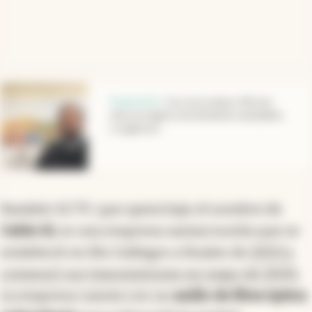
abre en nueva pestaña
Expansión
.
Con una compra, Morixe
entra al negocio de alimentos saludables
y orgánicos
Paralelo 52 TV, que opera bajo el nombre de
Cable 10,
es una empresa santacruceña que se
estableció en Río Gallegos a finales de
2003 y
comenzó sus transmisiones en mayo de 2004.
La empresa cuenta con un
anillo de fibra óptica