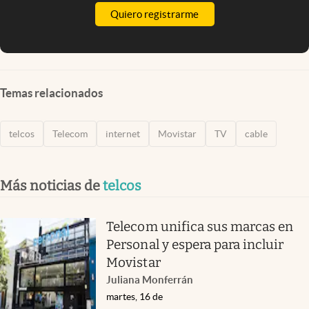
Quiero registrarme
Temas relacionados
telcos
Telecom
internet
Movistar
TV
cable
Más noticias de
telcos
Telecom unifica sus marcas en
Personal y espera para incluir
Movistar
Juliana Monferrán
martes, 16 de