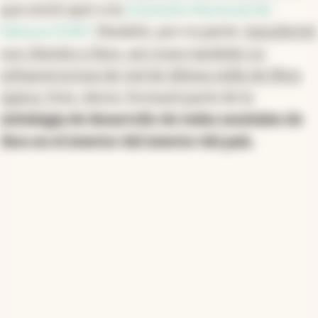
que envió ayer a la
Comisión Nacional de
Valores (CNV).
Paralelo, por su parte,
transferirá
sus clientes a Sion, así como también su
infraestructura de red de última milla de fibra
óptica.
Esta, ahora, formará parte de la
estrategia de desarrollo de redes neutrales de
Sion en el interior del interior del país.