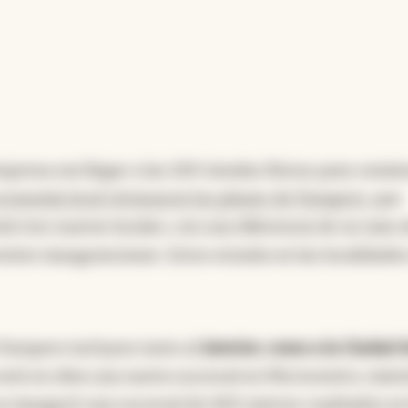
empresa era llegar a las 200 tiendas físicas para comi
economía local retrasaron los planes de Pampero,
que
rá tres nuevos locales, con una diferencia de no más 
entes inauguraciones. Estos estarán en las localidade
 Pampero incluyen tanto al
interior, como a la Ciudad 
está en obra una nueva sucursal en Microcentro, mien
e inauguró una sucursal de 400 metros cuadrados en