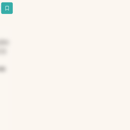
estaña
plan
 la
un