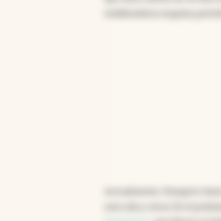
emblemática esquina porte
Actualmente, Pampero tien
este año y otros 50 el próxi