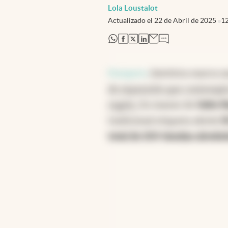
Lola Loustalot
Actualizado el
22 de Abril de 2025
1
abre en nueva pestaña
abre en nueva pestaña
abre en nueva pestaña
abre en nueva pestaña
Pampero
, histórica marca 
de expansión que contempla 
región.
En manos de
Gabo N
tradicional etiqueta abrirá
3
total de 200 tiendas alreded