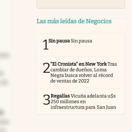
Las más leídas de Negocios
1
Sin pausa
Sin pausa
enzos
2
"El Cronista" en New York
Tras
cambiar de dueños, Loma
de
Negra busca volver al récord
de ventas de 2022
s de
3
Regalías
Vicuña adelanta u$s
250 millones en
infraestructura para San Juan
de
tras
 la