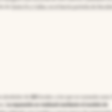
ña de
Santa Fe y Callao, en el barrio porteño de Recole
e alrededor de
120
locales, a los que se sumarán unos
mo.
La expansión se realizará mediante el modelo de