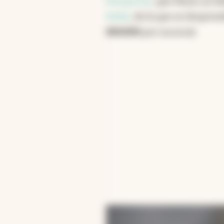
franquicias
, que Nazar ya h
Noble
, de la que se despren
100.000
por sucursal.