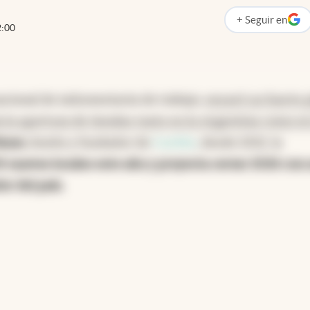
+
Seguir
en
abre en nueva p
2:00
nacional de indumentaria de trabajo,
encaró un fuerte 
la apertura de tiendas tanto en la Argentina como en
azar,
dueño y fundador de
Cardón
, desde 2012, la
0 nuevos locales este año y proyecta cerrar 2026 con 
or del país.