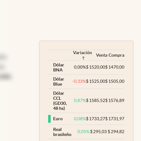
Variación
Venta
Compra
ión
Dólar
os,
0,00
%
$
1520,00
$
1470,00
BNA
esta
Dólar
-0,33
%
$
1525,00
$
1505,00
Blue
Dólar
CCL
0,87
%
$
1585,52
$
1576,89
(GD30,
48 hs)
0,08
%
$
1733,27
$
1731,97
Euro
Real
0,05
%
$
295,03
$
294,82
brasileño