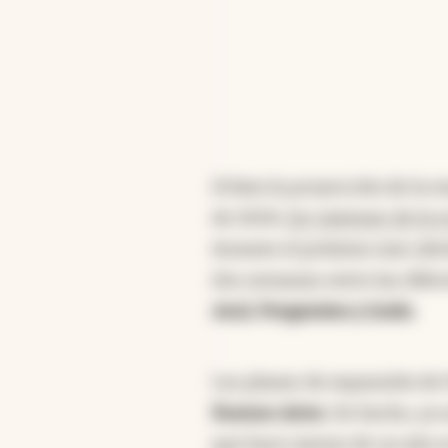
Si bien la proyección de la 
de 2024,
los vaivenes de la 
durante el próximo mes abri
dos semanas entre las difer
Azul, Pergamino y Junín.
Los planes de expansión de
Buenos Aires.
De hecho, ya 
que hace menos de un año s