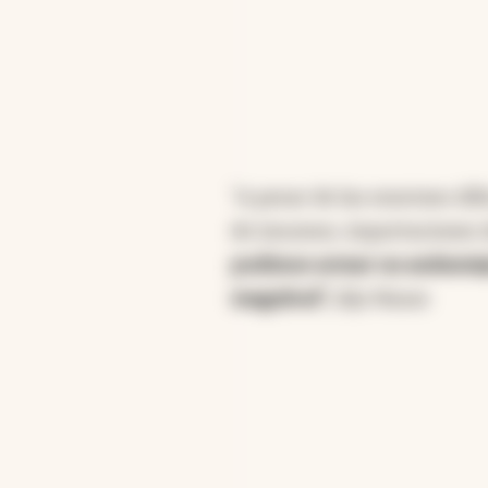
"A pesar de las enormes dif
de insumos, importaciones 
pudimos armar un andamiaje
magnitud",
dijo Nazar.