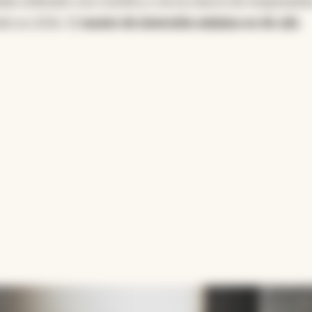
abía utilizado con Cardón y con la marca de empanad
dió en 2016. El
monto de inversión mínimo es de u$s