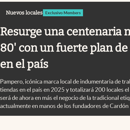
Infotechnology
Nuevos locales
Exclusivo Members
Clase
Clima
Resurge una centenaria m
Mundial 2026
80' con un fuerte plan d
Eventos Corporativos
El Cronista Studio
en el país
Mediakit
abre en nueva pestaña
Pampero, icónica marca local de indumentaria de tra
tiendas en el país en 2025 y totalizará 200 locales 
será de ahora en más el negocio de la tradicional eti
actualmente en manos de los fundadores de Cardón