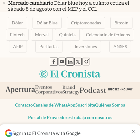
Mercado cambiario
Dólar blue hoy: a cuánto cotiza el
sábado 8 de agosto con el MEP y el CCL
Dólar
Dólar Blue
Criptomonedas
Bitcoin
Fintech
Merval
Quiniela
Calendario de feriados
AFIP
Paritarias
Inversiones
ANSES
abre en nueva pestaña
abre en nueva pestaña
abre en nueva pestaña
abre en nueva pestaña
abre en nueva pestaña
Contacto
Canales de WhatsApp
Suscribite
Quiénes Somos
Portal de Proveedores
Trabajá con nosotros
Copyright 2025 cronista.com
×
Sign in to El Cronista with Google
Todos los derechos reservados