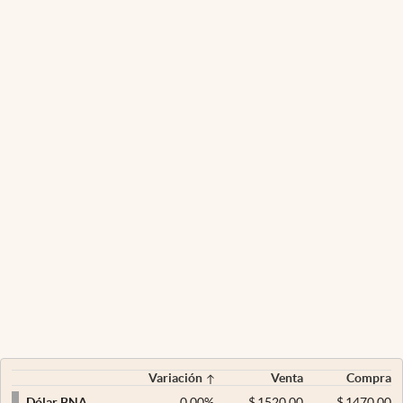
Variación
Venta
Compra
0,00
%
$
1520,00
$
1470,00
Dólar BNA