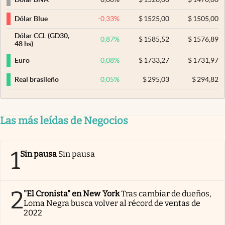
-0,33
%
$
1525,00
$
1505,00
Dólar Blue
Dólar CCL (GD30,
0,87
%
$
1585,52
$
1576,89
48 hs)
0,08
%
$
1733,27
$
1731,97
Euro
0,05
%
$
295,03
$
294,82
Real brasileño
Las más leídas de Negocios
1
Sin pausa
Sin pausa
2
"El Cronista" en New York
Tras cambiar de dueños,
Loma Negra busca volver al récord de ventas de
2022