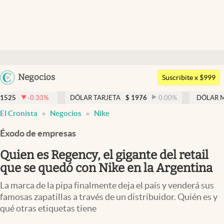
Últimas noticias
Dólar
Argentina
Negocios
Members
Suscribite x $999
España
Economía y Política
%
DÓLAR TARJETA
$
1976
0.00
%
DÓLAR MEP
$
1526,03
México
El Cronista
Negocios
Nike
Finanzas y Mercados
USA
Éxodo de empresas
Mercados Online
Colombia
Uruguay
Quien es Regency, el gigante del retail
Negocios
que se quedó con Nike en la Argentina
Columnistas
La marca de la pipa finalmente deja el país y venderá sus
Otras secciones
famosas zapatillas a través de un distribuidor. Quién es y
qué otras etiquetas tiene
Apertura