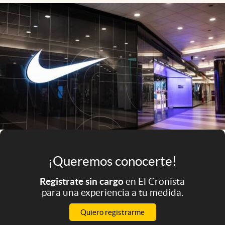
Infotechnology
Clase
Clima
Mundial 2026
Eventos Corporativos
El Cronista Studio
Mediakit
abre en nueva pestaña
Argentina
¡Queremos conocerte!
Registrate sin cargo
en El Cronista
para una experiencia a tu medida.
Quiero registrarme