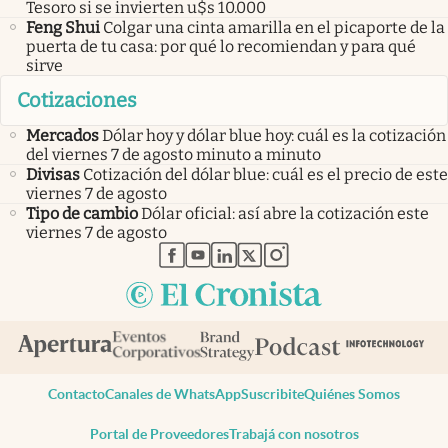
Tesoro si se invierten u$s 10.000
Feng Shui
Colgar una cinta amarilla en el picaporte de la
puerta de tu casa: por qué lo recomiendan y para qué
sirve
Cotizaciones
Mercados
Dólar hoy y dólar blue hoy: cuál es la cotización
del viernes 7 de agosto minuto a minuto
Divisas
Cotización del dólar blue: cuál es el precio de este
viernes 7 de agosto
Tipo de cambio
Dólar oficial: así abre la cotización este
viernes 7 de agosto
abre en nueva pestaña
abre en nueva pestaña
abre en nueva pestaña
abre en nueva pestaña
abre en nueva pestaña
Contacto
Canales de WhatsApp
Suscribite
Quiénes Somos
Portal de Proveedores
Trabajá con nosotros