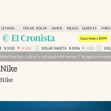
Últimas noticias
ÚLTIMAS
DÓLAR
DÓLAR
JAVIER
RIESGO
QUIÉN ES
FORO
Dólar
NOTICIAS
BLUE
MILEI
PAÍS
QUIÉN
Argentina
Members
Suscribite x $999
España
Economía y Política
.33
%
DÓLAR TARJETA
$
1976
0.00
%
DÓLAR MEP
$
152
México
 cuál es la cotización del viernes 7 de agosto minuto a minuto
Dólar
Finanzas y Mercados
USA
Nike
Mercados Online
Colombia
Uruguay
Negocios
Nike
Columnistas
Otras secciones
Apertura