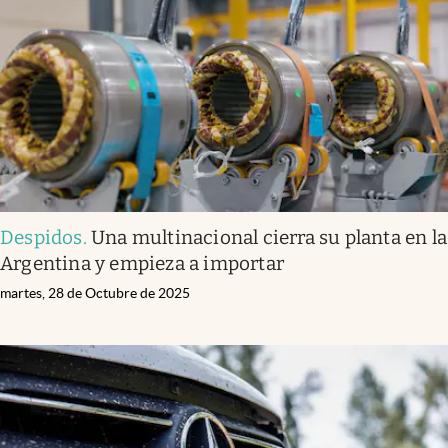
Infotechnology
Clase
Clima
Mundial 2026
Eventos Corporativos
El Cronista Studio
Despidos
.
Una multinacional cierra su planta en la
Mediakit
Argentina y empieza a importar
abre en nueva pestaña
Argentina
martes, 28 de Octubre de 2025