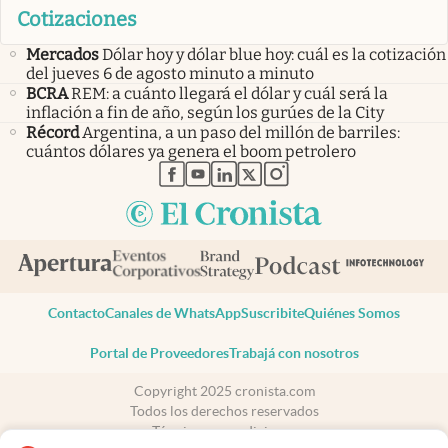
Cotizaciones
Mercados
Dólar hoy y dólar blue hoy: cuál es la cotización
del jueves 6 de agosto minuto a minuto
BCRA
REM: a cuánto llegará el dólar y cuál será la
inflación a fin de año, según los gurúes de la City
Récord
Argentina, a un paso del millón de barriles:
cuántos dólares ya genera el boom petrolero
abre en nueva pestaña
abre en nueva pestaña
abre en nueva pestaña
abre en nueva pestaña
abre en nueva pestaña
Contacto
Canales de WhatsApp
Suscribite
Quiénes Somos
Portal de Proveedores
Trabajá con nosotros
Copyright 2025 cronista.com
Todos los derechos reservados
Términos y condiciones