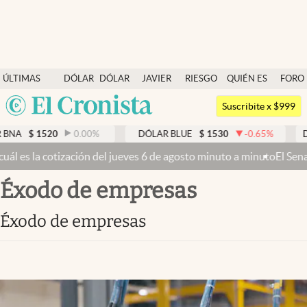
Últimas noticias
ÚLTIMAS
DÓLAR
DÓLAR
JAVIER
RIESGO
QUIÉN ES
FORO
Dólar
NOTICIAS
BLUE
MILEI
PAÍS
QUIÉN
Argentina
Members
Suscribite x $999
España
Economía y Política
0.00
%
DÓLAR BLUE
$
1530
-0.65
%
DÓLAR TARJETA
México
es 6 de agosto minuto a minuto
El Senado busca aprobar la Ley de Pr
Finanzas y Mercados
USA
Éxodo de empresas
Mercados Online
Colombia
Uruguay
Negocios
Éxodo de empresas
Columnistas
Otras secciones
Apertura