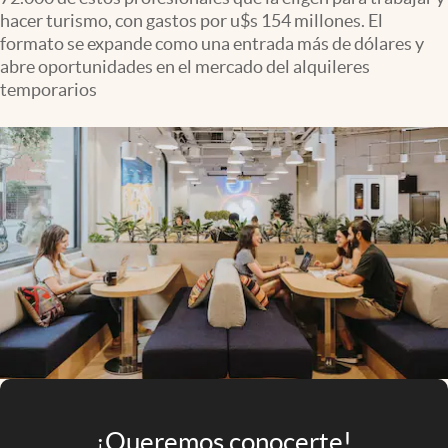
Infotechnology
hacer turismo, con gastos por u$s 154 millones. El
formato se expande como una entrada más de dólares y
Clase
abre oportunidades en el mercado del alquileres
Clima
temporarios
Mundial 2026
Eventos Corporativos
El Cronista Studio
Mediakit
abre en nueva pestaña
Argentina
¡Queremos conocerte!