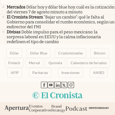
Mercados
Dólar hoy y dólar blue hoy: cuál es la cotización
del viernes 7 de agosto minuto a minuto
El Cronista Stream
“Bajar un cambio”: qué le falta al
Gobierno para consolidar el rumbo económico, según un
exdirector del FMI
Divisas
Doble impulso para el peso mexicano: la
sorpresa laboral en EEUU y la calma inflacionaria
redefinen el tipo de cambio
Dólar
Dólar Blue
Criptomonedas
Bitcoin
Fintech
Merval
Quiniela
Calendario de feriados
AFIP
Paritarias
Inversiones
ANSES
abre en nueva pestaña
abre en nueva pestaña
abre en nueva pestaña
abre en nueva pestaña
abre en nueva pestaña