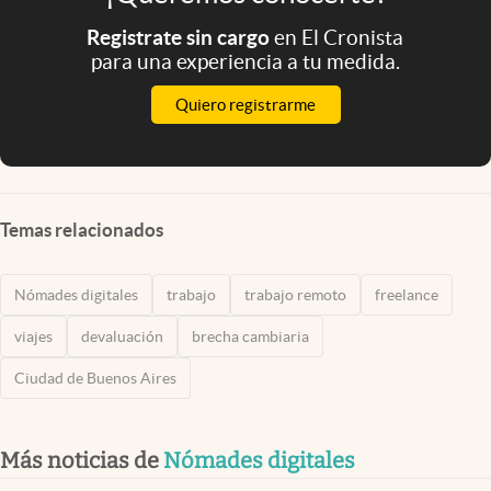
Registrate sin cargo
en El Cronista
para una experiencia a tu medida.
Quiero registrarme
Temas relacionados
Nómades digitales
trabajo
trabajo remoto
freelance
viajes
devaluación
brecha cambiaria
Ciudad de Buenos Aires
Más noticias de
Nómades digitales