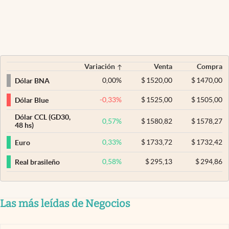
Variación
Venta
Compra
0,00
%
$
1520,00
$
1470,00
Dólar BNA
-0,33
%
$
1525,00
$
1505,00
Dólar Blue
Dólar CCL (GD30,
0,57
%
$
1580,82
$
1578,27
48 hs)
0,33
%
$
1733,72
$
1732,42
Euro
0,58
%
$
295,13
$
294,86
Real brasileño
Las más leídas de Negocios