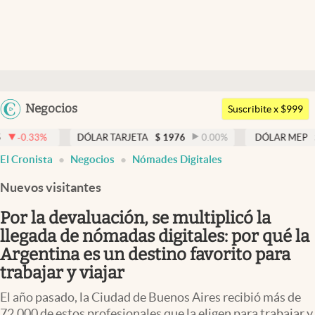
Últimas noticias
Dólar
Argentina
Negocios
Members
Suscribite x $999
España
Economía y Política
DÓLAR TARJETA
$
1976
0.00
%
DÓLAR MEP
$
1524,46
0
México
El Cronista
Negocios
Nómades Digitales
Finanzas y Mercados
USA
Nuevos visitantes
Mercados Online
Colombia
Uruguay
Por la devaluación, se multiplicó la
Negocios
llegada de nómadas digitales: por qué la
Columnistas
Argentina es un destino favorito para
trabajar y viajar
Otras secciones
El año pasado, la Ciudad de Buenos Aires recibió más de
Apertura
72.000 de estos profesionales que la eligen para trabajar y