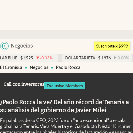
Últimas noticias
Dólar
Argentina
Negocios
Members
Suscribite x $999
España
Economía y Política
1525
-0.33
%
DÓLAR TARJETA
$
1976
0.00
%
DÓLAR 
México
El Cronista
Negocios
Paolo Rocca
Finanzas y Mercados
USA
Mercados Online
Colombia
Call con inversores
Exclusivo Members
Uruguay
Negocios
¿Paolo Rocca la ve? Del año récord de Tenaris a
Columnistas
su análisis del gobierno de Javier Milei
Otras secciones
En palabras de su CEO, 2023 fue un "año excepcional" a escala
Apertura
global para Tenaris. Vaca Muerta y el Gasoducto Néstor Kirchner
destacaron entre los niveles históricos de facturación y ganancias