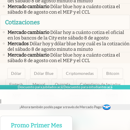
del sábado 8 de agosto minuto a minuto
Mercado cambiario
Dólar blue hoy: a cuánto cotiza el
sábado 8 de agosto con el MEP y el CCL
Cotizaciones
Mercado cambiario
Dólar hoy: a cuánto cotiza el oficial
en los bancos de la City este sábado 8 de agosto
Mercados
Dólar hoy y dólar blue hoy: cuál es la cotización
del sábado 8 de agosto minuto a minuto
Mercado cambiario
Dólar blue hoy: a cuánto cotiza el
sábado 8 de agosto con el MEP y el CCL
Dólar
Dólar Blue
Criptomonedas
Bitcoin
Fintech
Merval
Quiniela
Calendario de feriados
Descuento para jubilados acá
Descuento para estudiantes acá
|
AFIP
Paritarias
Inversiones
ANSES
|
¡Ahora también podés pagar a través de Mercado Pago!
abre en nueva pestaña
abre en nueva pestaña
abre en nueva pestaña
abre en nueva pestaña
abre en nueva pestaña
Promo Primer Mes