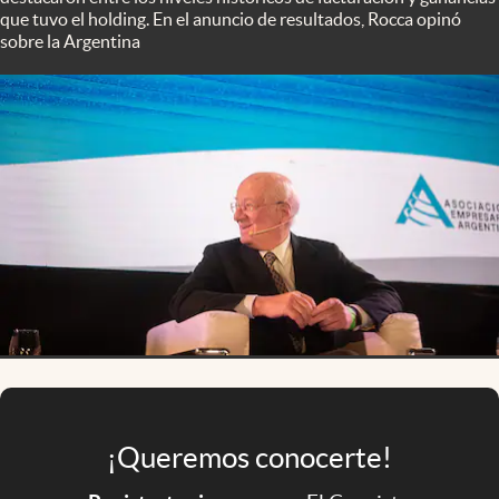
Infotechnology
que tuvo el holding. En el anuncio de resultados, Rocca opinó
sobre la Argentina
Clase
Clima
Mundial 2026
Eventos Corporativos
El Cronista Studio
Mediakit
abre en nueva pestaña
Argentina
¡Queremos conocerte!