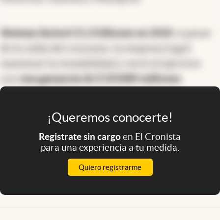
Newsan facturó $ 1,3 billones en 2024
. A pesar
de la caída del consumo, la empresa logró
mantener la rentabilidad y cerró el ejercicio
con
una ganancia de $ 153.889 millones
.
¡Queremos conocerte!
Registrate sin cargo
en El Cronista
para una experiencia a tu medida.
Quiero registrarme