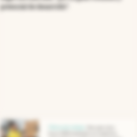
potencial de desarrollo"
.
abre en nueva pestaña
Oferta de trabajo
.
Mercado Libre
busca 2000 empleados en Argentina: