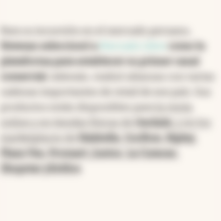
Para su incursión en el mercado peruano,
Newsan seleccionó a
Mercado Libre
como la
plataforma para establecer su primer canal
comercial
. Además, realizó alianzas con varias
cadenas importantes de retail de ese país. Sus
productos están disponibles para
la venta
online y en tiendas físicas de
Oechsle
, y en los
marketplaces de
Falabella
,
Coolbox
,
Ripley
,
Plaza Vea
,
Promart
,
Juntoz
,
La Curacao
,
Shopstar y
Estilos
.