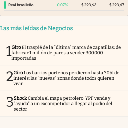
0,07
%
$
293,63
$
293,47
Real brasileño
Las más leídas de Negocios
1
Giro
El traspié de la “última” marca de zapatillas: de
fabricar 1 millón de pares a vender 300.000
importadas
2
Giro
Los barrios porteños perdieron hasta 30% de
interés: las “nuevas” zonas donde todos quieren
vivir
3
Shock
Cambia el mapa petrolero: YPF vende y
“ayuda” a un excompetidor a llegar al podio del
sector