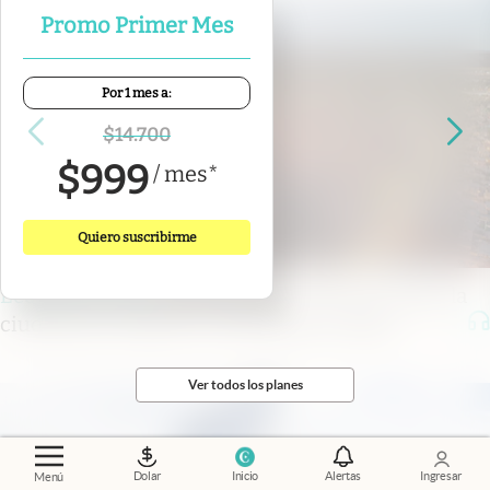
Promo Primer Mes
Por 1 mes a:
$
14.700
$
999
/
mes
*
Quiero suscribirme
Economía al día
.
Vaca Muerta cambia de mapa: la
ciudad que empieza a reemplazar a Añelo
Ver todos los planes
Dolar
Inicio
Alertas
Ingresar
Menú