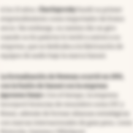
A los 21 años,
Cherñajovsky
fundó su primer
emprendimiento como importador de frutos
secos. Sin embargo, su camino dio un giro
cuando su tío paterno lo invitó a unirse a su
empresa, que se dedicaba a la fabricación de
equipos de audio bajo la marca Sansei.
La formalización de Newsan ocurrió en 1991,
con la fusión de Sansei con la empresa
japonesa Sanyo
. Con el tiempo, la empresa
incorporó licencias de renombre como JVC y
Braun, además de formar alianzas estratégicas
con marcas internacionales de gran peso, como
Motorola, Gamma y Whirlpool.