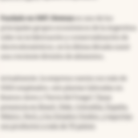
Fundado en 1987, Newsan
es uno de los
principales grupos económicos de la Argentina.
Líder en la fabricación y comercialización de
electrodomésticos, en la última década sumó
una creciente división de alimentos..
Actualmente, la empresa cuenta con más de
9300 empleados, seis plantas (ubicadas en
Buenos Aires y Tierra del Fuego).
Tiene
presencia en Brasil, Chile, Colombia, España,
México, Perú, y los Estados Unidos, y exportan
sus productos a más de 70 países
.