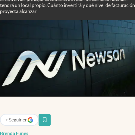
Infotechnology
tendrá un local propio. Cuánto invertirá y qué nivel de facturación
proyecta alcanzar
Clase
Clima
Mundial 2026
Eventos Corporativos
El Cronista Studio
Mediakit
abre en nueva pestaña
Argentina
+
Seguir
en
abre en nueva pestaña
Brenda Funes