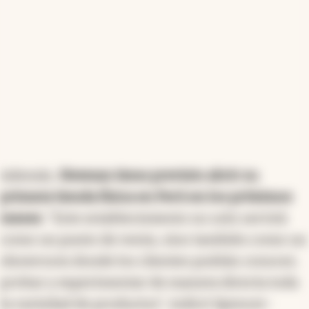
Además,
Newsan tiene previsto abrir su
primera tienda física en Perú en los próximos
meses
. "Este establecimiento no solo servirá
como un punto de venta, sino también como un
showroom donde los clientes podrán conocer,
probar y experimentar de manera directa toda
la variedad de productos", indicó Spencer-