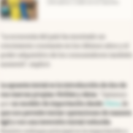
cómo aplicar y cuáles son los requisitos
"La economía del país ha mostrado un
crecimiento constante en los últimos años y el
poder adquisitivo de los consumidores también
aumentó", explicó.
La apuesta inicial es la introducción de dos de
sus marcas propias: Noblex y Atma
. "Optamos
por
un modelo de importación desde
China
, lo
que nos permite iniciar operaciones de manera
ágil y con una inversión inicial reducida
.
Nuestro enfoque principal es la importación y