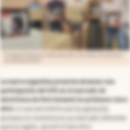
El equipo de Newsan y Mercado Libre, tras sellar el acuerdo en
las oficinas de Perú
La marca argentina proyecta alcanzar una
participación del 10% en el mercado de
electrónica de Perú durante los próximos cinco
años.
Lo que permitiría que
la operación
peruana se convierta en un mercado relevante
para la región
, apuntó el ejecutivo.