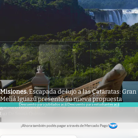
Misiones
.
Escapada de lujo a las Cataratas: Gran
Meliá Iguazú presentó su nueva propuesta
Descuento para jubilados acá
Descuento para estudiantes acá
|
gastronómica
Luz De Sousa Quintas
|
¡Ahora también podés pagar a través de Mercado Pago!