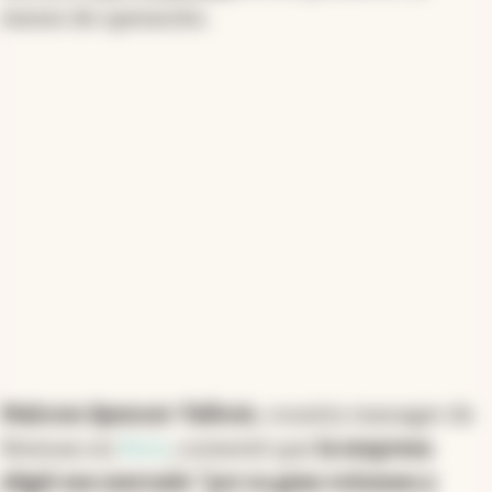
lanzará inicialmente sus marcas Noblex y Atma, a
meses de operación.
través de alianzas con plataformas como Mercado
Libre y retail locales. Newsan espera alcanzar un 10%
de participación en el mercado de electrónica en
cinco años, además de abrir su primera tienda física.
Fundado en 1987, el grupo es un líder en la
fabricación de electrodomésticos y tiene presencia
en más de 70 países.
Resumen generado con inteligencia artificial
Malcom Spencer-Talbois
, country manager de
Newsan en
Perú
, comentó que
la empresa
eligió ese mercado "por su gran volumen y