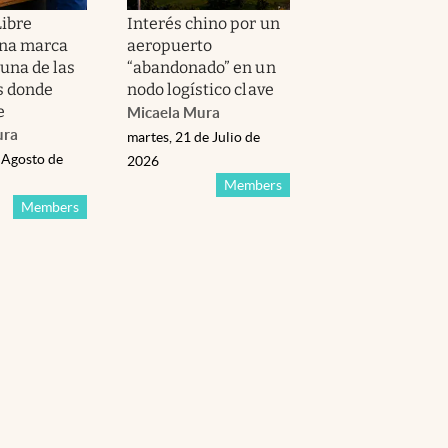
ibre
Interés chino por un
una marca
aeropuerto
una de las
“abandonado” en un
s donde
nodo logístico clave
e
Micaela Mura
ura
martes, 21 de Julio de
 Agosto de
2026
Members
Members