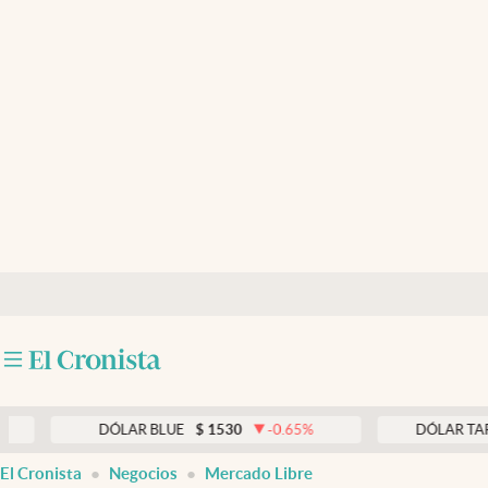
Últimas noticias
Dólar
Members
Economía y Política
Finanzas y Mercados
Mercados Online
Negocios
Columnistas
Otras secciones
DÓLAR BLUE
$
1530
-0.65
%
DÓLAR TARJETA
$
Apertura
El Cronista
Negocios
Mercado Libre