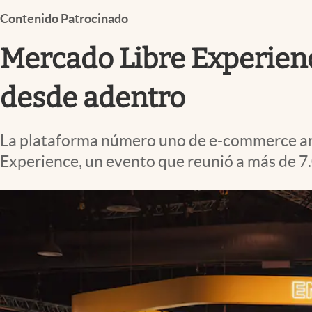
Infotechnology
Contenido Patrocinado
Clase
Mercado Libre Experien
Clima
Mundial 2026
desde adentro
Eventos Corporativos
La plataforma número uno de e-commerce anun
El Cronista Studio
Experience, un evento que reunió a más de
Mediakit
abre en nueva pestaña