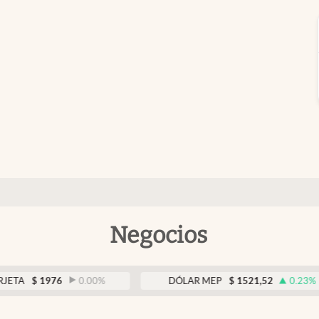
Negocios
1976
0.00
%
DÓLAR MEP
$
1521,52
0.23
%