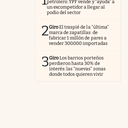
1
petrolero: YPF vende y “ayuda” a
un excompetidor a llegar al
podio del sector
2
Giro
El traspié de la “última”
marca de zapatillas: de
fabricar 1 millón de pares a
vender 300.000 importadas
3
Giro
Los barrios porteños
perdieron hasta 30% de
interés: las “nuevas” zonas
donde todos quieren vivir