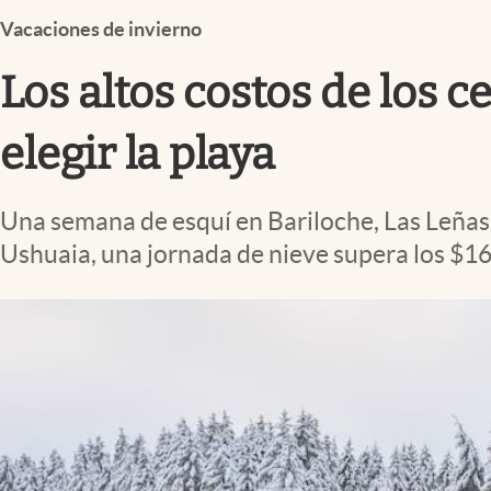
Infotechnology
Vacaciones de invierno
Clase
Los altos costos de los 
Clima
Mundial 2026
elegir la playa
Eventos Corporativos
Una semana de esquí en Bariloche, Las Leñas 
El Cronista Studio
Ushuaia, una jornada de nieve supera los $1
Mediakit
abre en nueva pestaña