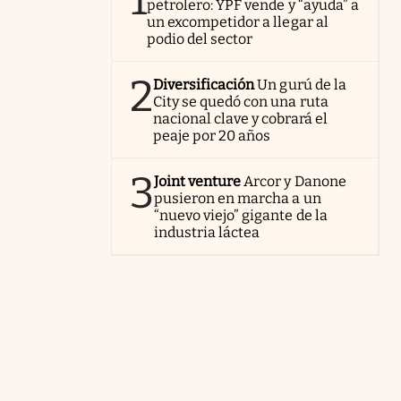
1
petrolero: YPF vende y “ayuda” a
un excompetidor a llegar al
podio del sector
2
Diversificación
Un gurú de la
City se quedó con una ruta
nacional clave y cobrará el
peaje por 20 años
3
Joint venture
Arcor y Danone
pusieron en marcha a un
“nuevo viejo” gigante de la
industria láctea