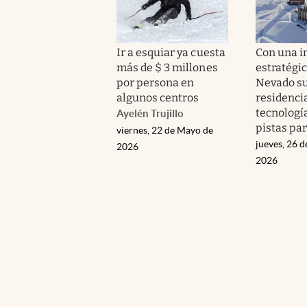
Ir a esquiar ya cuesta
Con una i
más de $ 3 millones
estratégic
por persona en
Nevado s
algunos centros
residenci
tecnologí
Ayelén Trujillo
pistas pa
viernes, 22 de Mayo de
jueves, 26 
2026
2026