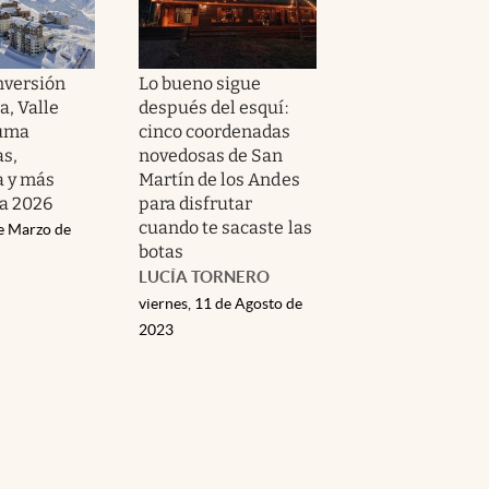
nversión
Lo bueno sigue
a, Valle
después del esquí:
uma
cinco coordenadas
as,
novedosas de San
a y más
Martín de los Andes
ra 2026
para disfrutar
cuando te sacaste las
de Marzo de
botas
LUCÍA TORNERO
viernes, 11 de Agosto de
2023