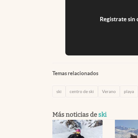
Registrate sin
Temas relacionados
ski
centro de ski
Verano
playa
Más noticias de
ski