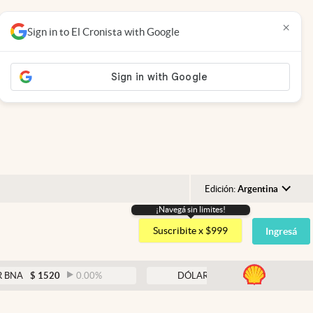
×
Sign in to El Cronista with Google
Edición:
Argentina
¡Navegá sin limites!
Argentina
Suscribite x $999
Ingresá
España
México
abre
1520
0.00
%
DÓLAR BLUE
$
1530
-0.65
%
USA
Colombia