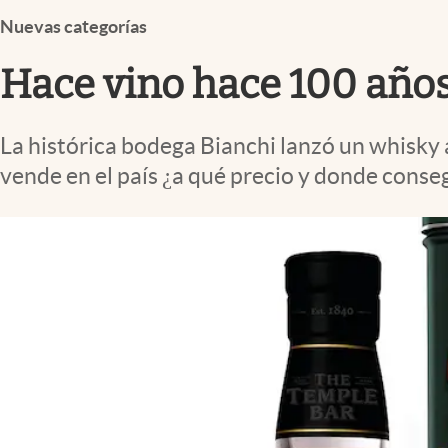
Infotechnology
Nuevas categorías
Clase
Hace vino hace 100 años
Clima
Mundial 2026
La histórica bodega Bianchi lanzó un whisky 
Eventos Corporativos
vende en el país ¿a qué precio y donde conse
El Cronista Studio
Mediakit
abre en nueva pestaña