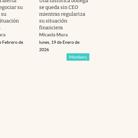
 alerta:
Una histórica bodega
egociar su
se queda sin CEO
 su
mientras regulariza
situación
su situación
a
financiera
ura
Micaela Mura
e Febrero de
lunes, 19 de Enero de
2026
Members