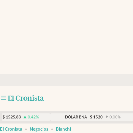
Últimas noticias
Dólar
Members
Economía y Política
Finanzas y Mercados
Mercados Online
Negocios
Columnistas
Otras secciones
,83
0.42
%
DÓLAR BNA
$
1520
0.00
%
Apertura
El Cronista
Negocios
Bianchi