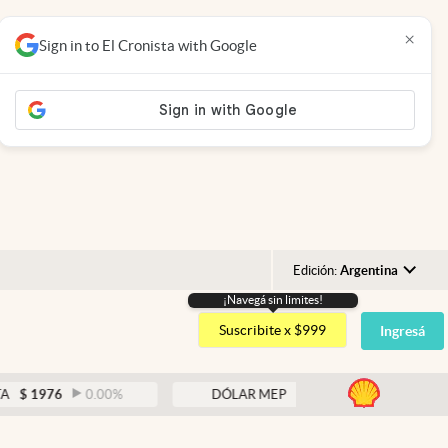
×
Sign in to El Cronista with Google
Edición:
Argentina
¡Navegá sin limites!
Argentina
Suscribite x $999
Ingresá
España
México
abre
76
0.00
%
DÓLAR MEP
$
1525,83
0.42
%
USA
Colombia