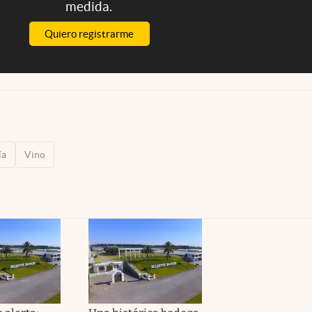
medida.
Quiero registrarme
ía
Vino