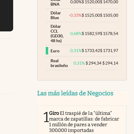
0,00
%
$
1520,00
$
1470,00
BNA
Dólar
-0,33
%
$
1525,00
$
1505,00
Blue
Dólar
CCL
0,68
%
$
1582,59
$
1578,54
(GD30,
48 hs)
0,31
%
$
1733,42
$
1731,97
Euro
Real
0,31
%
$
294,34
$
294,14
brasileño
Las más leídas de Negocios
1
Giro
El traspié de la “última”
marca de zapatillas: de fabricar
1 millón de pares a vender
300.000 importadas