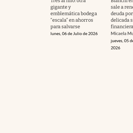
Tres al hilo: otra
Bianchi en
gigante y
sale a ren
emblemática bodega
deuda por
“escala” en ahorros
delicada 
para salvarse
financier
Micaela M
lunes, 06 de Julio de 2026
jueves, 05 d
2026