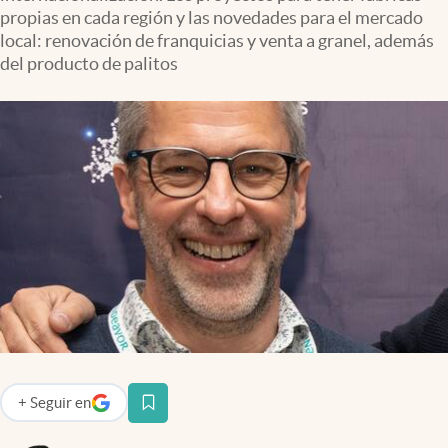
Infotechnology
propias en cada región y las novedades para el mercado
local: renovación de franquicias y venta a granel, además
Clase
del producto de palitos
Clima
Mundial 2026
Eventos Corporativos
El Cronista Studio
Mediakit
abre en nueva pestaña
Argentina
+
Seguir
en
abre en nueva pestaña