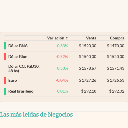
Variación
Venta
Compra
0,33
%
$
1520,00
$
1470,00
Dólar BNA
-0,32
%
$
1540,00
$
1520,00
Dólar Blue
Dólar CCL (GD30,
0,33
%
$
1578,67
$
1571,43
48 hs)
-0,04
%
$
1727,26
$
1726,53
Euro
0,01
%
$
292,18
$
292,02
Real brasileño
Las más leídas de Negocios