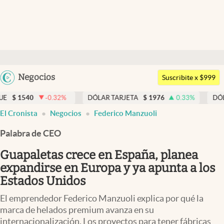
Últimas noticias
Dólar
Argentina
Negocios
Members
Suscribite x $999
España
Economía y Política
540
-0.32
%
DÓLAR TARJETA
$
1976
0.33
%
DÓLAR M
México
El Cronista
Negocios
Federico Manzuoli
Finanzas y Mercados
USA
Palabra de CEO
Mercados Online
Colombia
Uruguay
Guapaletas crece en España, planea
Negocios
expandirse en Europa y ya apunta a los
Columnistas
Estados Unidos
Otras secciones
El emprendedor Federico Manzuoli explica por qué la
marca de helados premium avanza en su
Apertura
internacionalización. Los proyectos para tener fábricas