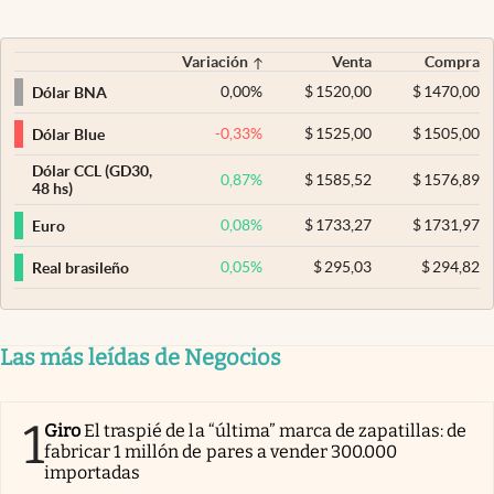
Variación
Venta
Compra
0,00
%
$
1520,00
$
1470,00
Dólar BNA
-0,33
%
$
1525,00
$
1505,00
Dólar Blue
Dólar CCL (GD30,
0,87
%
$
1585,52
$
1576,89
48 hs)
0,08
%
$
1733,27
$
1731,97
Euro
0,05
%
$
295,03
$
294,82
Real brasileño
Las más leídas de Negocios
1
Giro
El traspié de la “última” marca de zapatillas: de
fabricar 1 millón de pares a vender 300.000
importadas