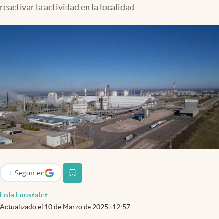
Infotechnology
reactivar la actividad en la localidad
Clase
Clima
Mundial 2026
Eventos Corporativos
El Cronista Studio
Mediakit
abre en nueva pestaña
Argentina
+
Seguir
en
abre en nueva pestaña
Lola Loustalot
Actualizado el
10 de Marzo de 2025
12:57