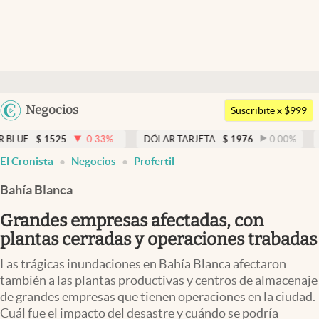
Últimas noticias
Dólar
Argentina
Negocios
Members
Suscribite x $999
España
Economía y Política
525
-0.33
%
DÓLAR TARJETA
$
1976
0.00
%
DÓLAR ME
México
El Cronista
Negocios
Profertil
Finanzas y Mercados
USA
Bahía Blanca
Mercados Online
Colombia
Uruguay
Grandes empresas afectadas, con
Negocios
plantas cerradas y operaciones trabadas
Columnistas
Las trágicas inundaciones en Bahía Blanca afectaron
Otras secciones
también a las plantas productivas y centros de almacenaje
de grandes empresas que tienen operaciones en la ciudad.
Apertura
Cuál fue el impacto del desastre y cuándo se podría