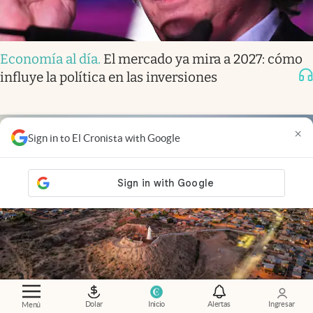
Economía al día
.
El mercado ya mira a 2027: cómo
influye la política en las inversiones
×
Sign in to El Cronista with Google
Dolar
Inicio
Alertas
Ingresar
Economía al día
.
Vaca Muerta cambia de mapa: la
Menú