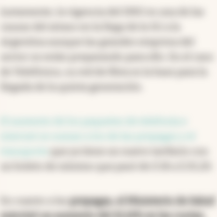
Justamente, la vigencia del DNU es una de las
causas del atraso en la llega de la 5G a la
Argentina aunque las grandes empresa del
sector se están preparando para ello. En el caso
de Telefónica, su red de fibra es la base para la
llegada de la quinta generación.
El aumento de los paquetes de telefonía e
internet se suman a los de las prepagas y el
transporte
que ya tiene un nuevo tarifario con
un boleto de mínimo que pasó de $ 18 a $ 25,20.
En cuanto a las
prepagas, el Ministerio de Salud
autorizó un aumento del 41,14% en las cuotas,