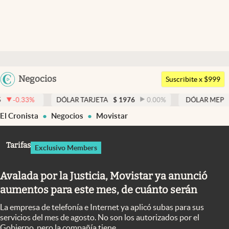
Últimas noticias
Dólar
Argentina
Negocios
Members
Suscribite x $999
España
Economía y Política
DÓLAR TARJETA
$
1976
0.00
%
DÓLAR MEP
$
1526,03
0.
México
El Cronista
Negocios
Movistar
Finanzas y Mercados
USA
Mercados Online
Colombia
Tarifas
Exclusivo Members
Uruguay
Negocios
Avalada por la Justicia, Movistar ya anunció
Columnistas
aumentos para este mes, de cuánto serán
Otras secciones
La empresa de telefonía e Internet ya aplicó subas para sus
Apertura
servicios del mes de agosto. No son los autorizados por el
Gobierno, pero la compañía tiene