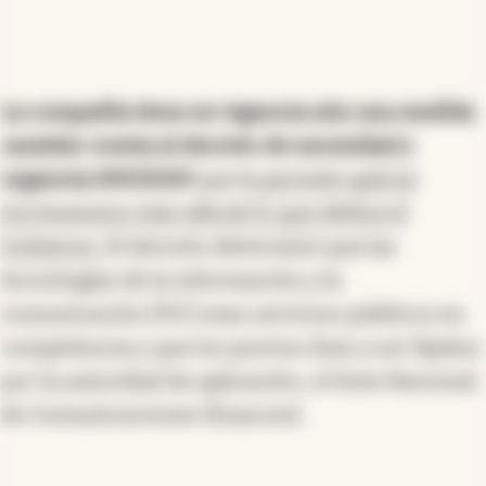
La compañía tiene en vigencia aún una medida
cautelar contra el decreto de necesidad y
urgencia 690/2020
que
le permite aplicar
incrementos más allá de lo que defina el
Gobierno.
El decreto determinó que las
tecnologías de la información y la
comunicación (TIC) eran servicios públicos en
competencia y que los precios iban a ser fijados
por la autoridad de aplicación, el Ente Nacional
de Comunicaciones (Enacom).