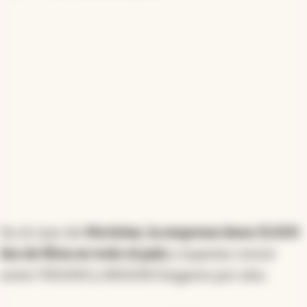
En el caso de
Movistar, la empresa tiene 15.000
km de fibra en todo el país
y esperan crecer
entre 700.000 y 800.000 hogares por año.