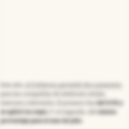
Este año,
el Gobierno permitió dos aumentos
para las compañías de telefonía celular,
internet y televisión. El primero fue
del 9,5% y
se aplicó en mayo.
Y, el segundo, del
mismo
porcentaje para el mes de julio
.