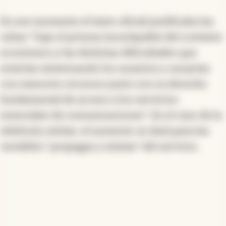
En ese momento el texto oficial justificaba las
subas "bajo el prisma insoslayable del contexto
económico y las distintas dificultades que
estarían atravesando los usuarios y usuarias
con menores recursos junto con su derecho
fundamental de acceso a los servicios
esenciales de comunicaciones". En el caso de la
telefonía celular, el aumento se dará para las
variables "pospagas y mixtas" del servicio.