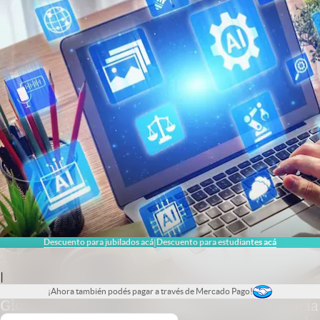
Descuento para jubilados acá
Descuento para estudiantes acá
|
|
¡Ahora también podés pagar a través de Mercado Pago!
Globant
.
Claude: qué puede hacer la inteligencia