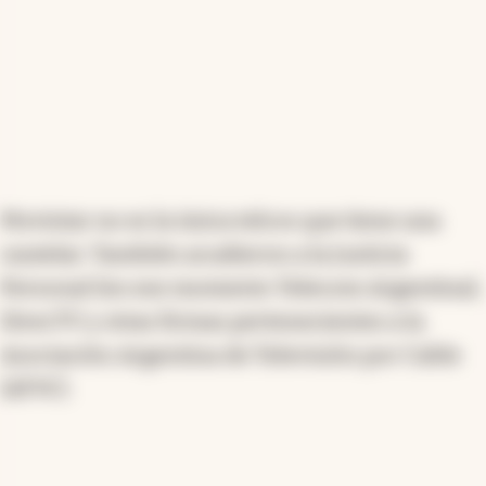
Movistar no es la única telcos que tiene una
cautelar. También acudieron a la Justicia
Personal (en ese momento Telecom Argentina),
DirecTV y otras firmas pertenecientes a la
Asociación Argentina de Televisión por Cable
(ATVC).