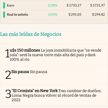
0,08
%
$
1733,27
$
1731,97
Euro
0,05
%
$
295,03
$
294,82
Real brasileño
Las más leídas de Negocios
1
u$s 150 millones
La joya inmobiliaria que “se vende
sola”: será la nueva torre más alta del país y dará
100% al río
2
Sin pausa
Sin pausa
3
"El Cronista" en New York
Tras cambiar de dueños,
Loma Negra busca volver al récord de ventas de
2022