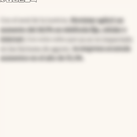
Con el aval de la Justicia,
Movistar aplicó un
aumento del 18,9% en telefonía fija, celular e
internet.
Con esta suba que
ya se ve impactada
en las facturas de agosto
,
la empresa acumula
aumentos en el año de 55,3%.