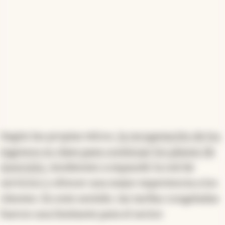
Según las propias telcos,
la recuperación de los
ingresos es clave para continuar los planes de
inversión,
tendientes a expandir la red de
servicios y ofrecer una mejor experiencia a los
clientes. En este sentido, las tarifas congeladas
fueron una limitante para el sector.