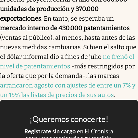
unidades de producción y 370.000
exportaciones
. En tanto, se esperaba un
mercado interno de 430.000 patentamientos
(ventas al público), al menos, hasta antes de las
nuevas medidas cambiarias. Si bien el salto que
el dólar informal dio a fines de julio
no frenó el
nivel de patentamientos
-más restringidos por
la oferta que por la demanda-, las marcas
arrancaron agosto con ajustes de entre un 7% y
un 15% las listas de precios de sus autos
.
¡Queremos conocerte!
Registrate sin cargo
en El Cronista