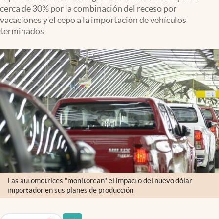
Infotechnology
cerca de 30% por la combinación del receso por
vacaciones y el cepo a la importación de vehículos
Clase
terminados
Clima
Mundial 2026
Eventos Corporativos
El Cronista Studio
Mediakit
abre en nueva pestaña
Argentina
Las automotrices "monitorean" el impacto del nuevo dólar
importador en sus planes de producción