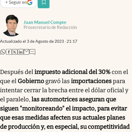
+
Seguir
en
abre en nueva pestaña
Juan Manuel Compte
Prosecretario de Redacción
Actualizado el
3 de Agosto de 2023
21:17
abre en nueva pestaña
abre en nueva pestaña
abre en nueva pestaña
abre en nueva pestaña
Después del
impuesto adicional del 30%
con el
que el
Gobierno
gravó las
importaciones
para
intentar cerrar la brecha entre el dólar oficial y
el paralelo,
las automotrices aseguran que
siguen "monitoreando" el impacto, para evitar
que esas medidas afecten sus actuales planes
de producción y, en especial, su competitividad