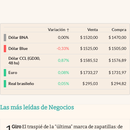
Variación
Venta
Compra
0,00
%
$
1520,00
$
1470,00
Dólar BNA
-0,33
%
$
1525,00
$
1505,00
Dólar Blue
Dólar CCL (GD30,
0,87
%
$
1585,52
$
1576,89
48 hs)
0,08
%
$
1733,27
$
1731,97
Euro
0,05
%
$
295,03
$
294,82
Real brasileño
Las más leídas de Negocios
Giro
El traspié de la “última” marca de zapatillas: de