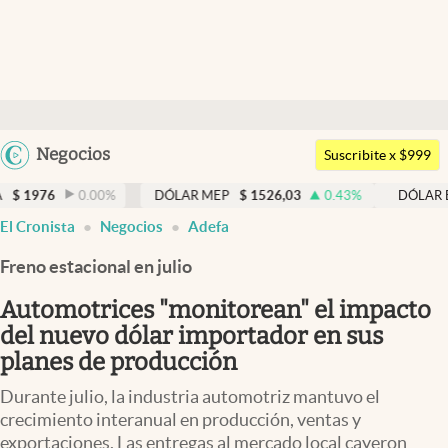
Últimas noticias
Dólar
Argentina
Negocios
Members
Suscribite x $999
España
Economía y Política
00
%
DÓLAR MEP
$
1526,03
0.43
%
DÓLAR BNA
$
1520
México
abre en nueva pestaña
El Cronista
Negocios
Adefa
Finanzas y Mercados
USA
Freno estacional en julio
Mercados Online
Colombia
Uruguay
Automotrices "monitorean" el impacto
Negocios
del nuevo dólar importador en sus
Columnistas
planes de producción
Otras secciones
Durante julio, la industria automotriz mantuvo el
crecimiento interanual en producción, ventas y
Apertura
exportaciones. Las entregas al mercado local cayeron