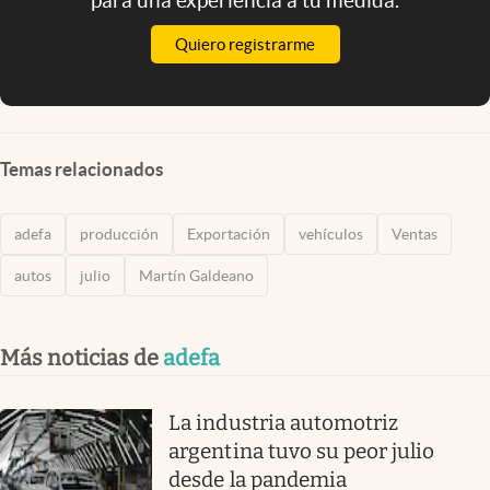
para una experiencia a tu medida.
Quiero registrarme
Temas relacionados
adefa
producción
Exportación
vehículos
Ventas
autos
julio
Martín Galdeano
Más noticias de
adefa
La industria automotriz
argentina tuvo su peor julio
desde la pandemia