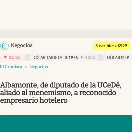
Últimas noticias
Dólar
Argentina
Negocios
Members
Suscribite x $999
España
Economía y Política
DÓLAR TARJETA
$
1976
0.00
%
DÓLAR MEP
$
1526,03
México
El Cronista
Negocios
Finanzas y Mercados
USA
Mercados Online
Colombia
Albamonte, de diputado de la UCeDé,
Uruguay
Negocios
aliado al menemismo, a reconocido
empresario hotelero
Columnistas
Otras secciones
Apertura