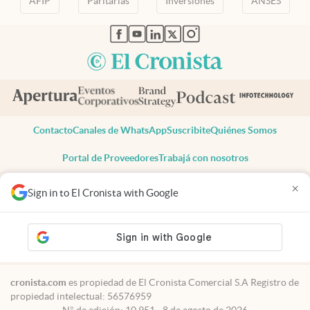
AFIP
Paritarias
Inversiones
ANSES
abre en nueva pestaña
abre en nueva pestaña
abre en nueva pestaña
abre en nueva pestaña
abre en nueva pestaña
Contacto
Canales de WhatsApp
Suscribite
Quiénes Somos
Portal de Proveedores
Trabajá con nosotros
Copyright 2025 cronista.com
×
Sign in to El Cronista with Google
Todos los derechos reservados
Términos y condiciones
Privacidad
Consentimiento
Tel:
+54 11 7078-3270
cronista.com
es propiedad de El Cronista Comercial S.A Registro de
propiedad intelectual: 56576959