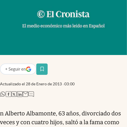
Infotechnology
Clase
Clima
Mundial 2026
Eventos Corporativos
El Cronista Studio
Mediakit
+
Seguir
en
abre en nueva pestaña
abre en nueva pestaña
Argentina
Actualizado el
28 de Enero de 2013
03:00
abre en nueva pestaña
abre en nueva pestaña
abre en nueva pestaña
abre en nueva pestaña
n Alberto Albamonte, 63 años, divorciado dos
veces y con cuatro hijos, saltó a la fama como