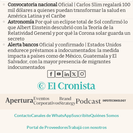
Convocatoria nacional
Oficial | Carlos Slim regalará 100
mil dólares a quienes puedan transformar la salud en
América Latina y el Caribe
Astronomía
Por qué un eclipse total de Sol confirmó lo
que Albert Einstein descubrió con la Teoría de la
Relatividad General y por qué la Corona solar guarda un
secreto
Alerta bancos
Oficial y confirmado | Estados Unidos
endurece préstamos a indocumentados: la medida
impacta a países como de México, Guatemala y El
Salvador, con la mayor presencia de migrantes
indocumentados
abre en nueva pestaña
abre en nueva pestaña
abre en nueva pestaña
abre en nueva pestaña
abre en nueva pestaña
Contacto
Canales de WhatsApp
Suscribite
Quiénes Somos
Portal de Proveedores
Trabajá con nosotros