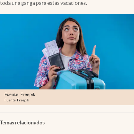
toda una ganga para estas vacaciones.
Clima
Espiritualidad
Mediakit
abre en nueva pestaña
México
Fuente: Freepik
Fuente: Freepik
Temas relacionados