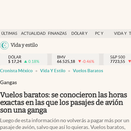
Últimas Noticias
ÚLTIMAS
ACTUALIDAD
FINANZAS
DÓLAR Y
PC Y
VIDA Y
Actualidad
NOTICIAS
Y
MERCADOS
CELULAR
ESTILO
Argentina
Vida y estilo
Finanzas y economía
ECONOMÍA
España
Dólar y mercados
DÓLAR
BMV
S&P 500
$
17,24
0.18
%
66.525,18
-0.46
%
México
7723,55
Internacionales
Cronista México
Vida Y Estilo
Vuelos Baratos
USA
Opinión
Colombia
Gangas
Uruguay
Brand Strategy
Vuelos baratos: se conocieron las horas
Pc y celular
exactas en las que los pasajes de avión
son una ganga
Vida y estilo
Luego de esta información no volverás a pagar más por un
Tv
pasaje de avión, salvo que así lo quieras. Vuelos baratos,