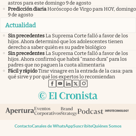
astros para este domingo 9 de agosto
Predicción diaria
Horóscopo de Virgo para HOY, domingo
9 de agosto
Actualidad
Sin precedentes
La Suprema Corte falló a favor de los
hijos. Ahora determinó que los adolescentes tienen
derecho a saber quién es su padre biológico
Sin precedentes
La Suprema Corte falló a favor de los
hijos. Ahora confirmó que habrá “mano dura” para los
padres que no paguen la cuota alimentaria
Fácil y rápido
Tirar vinagre en la entrada de la casa: para
qué sirve y por qué los expertos lo recomiendan
abre en nueva pestaña
abre en nueva pestaña
abre en nueva pestaña
abre en nueva pestaña
abre en nueva pestaña
Contacto
Canales de WhatsApp
Suscribite
Quiénes Somos