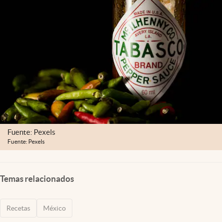
Clima
Espiritualidad
Mediakit
abre en nueva pestaña
México
Fuente: Pexels
Fuente: Pexels
Temas relacionados
Recetas
México