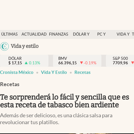
Últimas Noticias
ÚLTIMAS
ACTUALIDAD
FINANZAS
DÓLAR Y
PC Y
VIDA Y
Actualidad
NOTICIAS
Y
MERCADOS
CELULAR
ESTILO
Argentina
Vida y estilo
Finanzas y economía
ECONOMÍA
España
Dólar y mercados
DÓLAR
BMV
S&P 500
$
17,15
0.13
%
66.396,15
-0.19
%
México
7709,96
Internacionales
Cronista México
Vida Y Estilo
Recetas
USA
Opinión
Colombia
Recetas
Uruguay
Brand Strategy
Te sorprenderá lo fácil y sencilla que es
Pc y celular
esta receta de tabasco bien ardiente
Vida y estilo
Además de ser delicioso, es una clásica salsa para
revolucionar tus platillos.
Tv