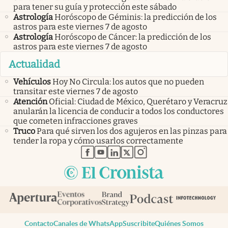
para tener su guía y protección este sábado
Astrología
Horóscopo de Géminis: la predicción de los
astros para este viernes 7 de agosto
Astrología
Horóscopo de Cáncer: la predicción de los
astros para este viernes 7 de agosto
Actualidad
Vehículos
Hoy No Circula: los autos que no pueden
transitar este viernes 7 de agosto
Atención
Oficial: Ciudad de México, Querétaro y Veracruz
anularán la licencia de conducir a todos los conductores
que cometen infracciones graves
Truco
Para qué sirven los dos agujeros en las pinzas para
tender la ropa y cómo usarlos correctamente
abre en nueva pestaña
abre en nueva pestaña
abre en nueva pestaña
abre en nueva pestaña
abre en nueva pestaña
Contacto
Canales de WhatsApp
Suscribite
Quiénes Somos