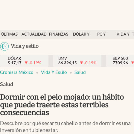
Últimas Noticias
ÚLTIMAS
ACTUALIDAD
FINANZAS
DÓLAR Y
PC Y
VIDA Y
Actualidad
NOTICIAS
Y
MERCADOS
CELULAR
ESTILO
Argentina
Vida y estilo
Finanzas y economía
ECONOMÍA
España
Dólar y mercados
DÓLAR
BMV
S&P 500
$
17,17
-0.19
%
66.396,15
-0.19
%
México
7709,96
Internacionales
Cronista México
Vida Y Estilo
Salud
USA
Opinión
Colombia
Salud
Uruguay
Brand Strategy
Dormir con el pelo mojado: un hábito
Pc y celular
que puede traerte estas terribles
consecuencias
Vida y estilo
Descubre por qué secar tu cabello antes de dormir es una
Tv
inversión en tu bienestar.