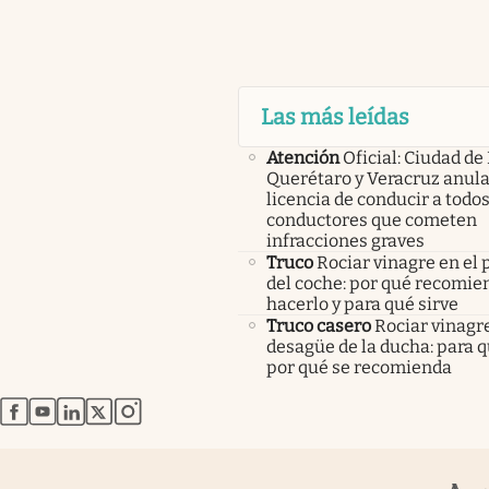
Las más leídas
Atención
Oficial: Ciudad de
Querétaro y Veracruz anula
licencia de conducir a todos
conductores que cometen
infracciones graves
Truco
Rociar vinagre en el 
del coche: por qué recomi
hacerlo y para qué sirve
Truco casero
Rociar vinagre
desagüe de la ducha: para q
por qué se recomienda
abre en nueva pestaña
abre en nueva pestaña
abre en nueva pestaña
abre en nueva pestaña
abre en nueva pestaña