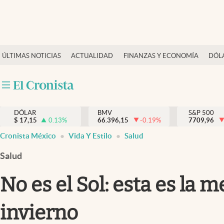
Últimas Noticias
ÚLTIMAS NOTICIAS
ACTUALIDAD
FINANZAS Y ECONOMÍA
DÓL
Actualidad
Finanzas y economía
Dólar y mercados
DÓLAR
BMV
S&P 500
Internacionales
$
17,15
0.13
%
66.396,15
-0.19
%
7709,96
Opinión
Cronista México
Vida Y Estilo
Salud
Brand Strategy
Salud
Pc y celular
No es el Sol: esta es la
Vida y estilo
invierno
Tv