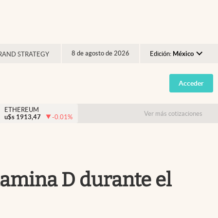
8 de agosto de 2026
Edición:
México
RAND STRATEGY
Argentina
Acceder
España
México
ETHEREUM
Ver más cotizaciones
u$s
1913,47
-0.01
%
USA
Colombia
Uruguay
itamina D durante el