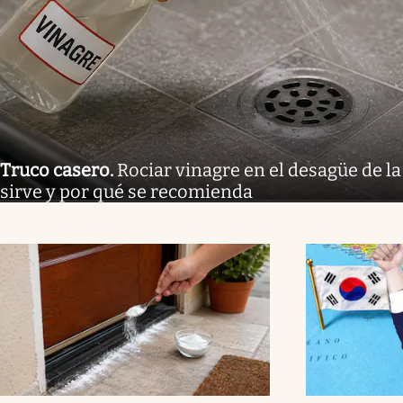
Truco casero
.
Rociar vinagre en el desagüe de la
sirve y por qué se recomienda