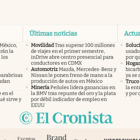
Últimas noticias
Actua
 México,
Movilidad
Tras superar 100 millones
Soluc
rán la
de viajes en el primer semestre,
usado 
 los
inDrive abre centro presencial para
por q
conductores en CDMX
Hoga
Automotriz
Mazda, Mercedes-Benz y
bicarb
parabrisas
Nissan le ponen freno de mano a la
ya se 
endan
producción de autos en México
Truco
Minería
Peñoles lidera ganancias en
la ent
 en el
la BMV tras repunte del oro y la plata
y por
ué sirve y
por débil indicador de empleo en
EEUU