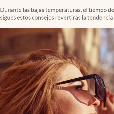
Clima
Durante las bajas temperaturas, el tiempo de 
Espiritualidad
sigues estos consejos revertirás la tendencia
Mediakit
abre en nueva pestaña