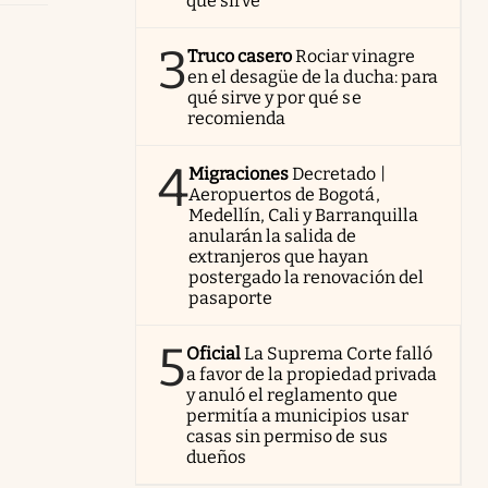
qué sirve
3
Truco casero
Rociar vinagre
en el desagüe de la ducha: para
qué sirve y por qué se
recomienda
4
Migraciones
Decretado |
Aeropuertos de Bogotá,
Medellín, Cali y Barranquilla
anularán la salida de
extranjeros que hayan
postergado la renovación del
pasaporte
5
Oficial
La Suprema Corte falló
a favor de la propiedad privada
y anuló el reglamento que
permitía a municipios usar
casas sin permiso de sus
dueños