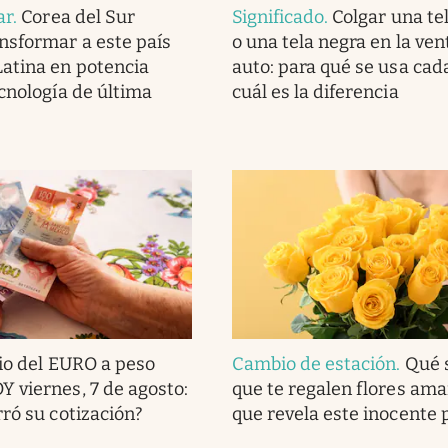
ar
.
Corea del Sur
Significado
.
Colgar una te
nsformar a este país
o una tela negra en la ven
atina en potencia
auto: para qué se usa cad
ecnología de última
cuál es la diferencia
io del EURO a peso
Cambio de estación
.
Qué s
 viernes, 7 de agosto:
que te regalen flores amari
rró su cotización?
que revela este inocente 