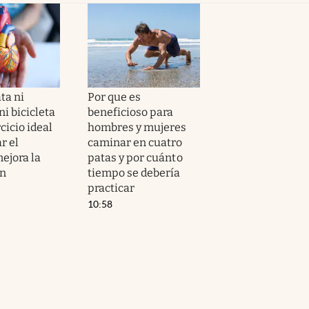
ta ni
Por que es
i bicicleta
beneficioso para
ercicio ideal
hombres y mujeres
r el
caminar en cuatro
ejora la
patas y por cuánto
ón
tiempo se debería
practicar
10:58