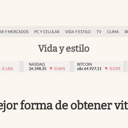
AR Y MERCADOS
PC Y CELULAR
VIDA Y ESTILO
TV
CLIMA
B
Vida y estilo
NASDAQ
BITCOIN
-0.18
%
26.348,35
-0.06
%
u$s
64.927,11
-0.03
%
 mejor forma de obtener v