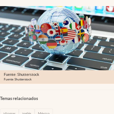
Clima
Espiritualidad
Mediakit
abre en nueva pestaña
México
Fuente: Shutterstock
Fuente: Shutterstock
Temas relacionados
idiomas
inglés
México