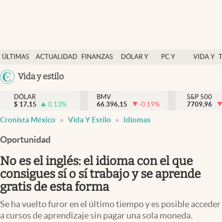
Últimas Noticias
ÚLTIMAS
ACTUALIDAD
FINANZAS
DÓLAR Y
PC Y
VIDA Y
Actualidad
NOTICIAS
Y
MERCADOS
CELULAR
ESTILO
Argentina
Vida y estilo
Finanzas y economía
ECONOMÍA
España
Dólar y mercados
DÓLAR
BMV
S&P 500
$
17,15
0.13
%
66.396,15
-0.19
%
México
7709,96
Internacionales
Cronista México
Vida Y Estilo
Idiomas
USA
Opinión
Colombia
Oportunidad
Uruguay
Brand Strategy
No es el inglés: el idioma con el que
Pc y celular
consigues sí o sí trabajo y se aprende
gratis de esta forma
Vida y estilo
Se ha vuelto furor en el último tiempo y es posible acceder
Tv
a cursos de aprendizaje sin pagar una sola moneda.