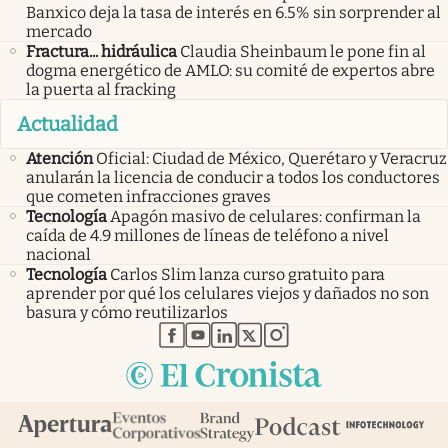
Banxico deja la tasa de interés en 6.5% sin sorprender al
mercado
Fractura... hidráulica
Claudia Sheinbaum le pone fin al
dogma energético de AMLO: su comité de expertos abre
la puerta al fracking
Actualidad
Atención
Oficial: Ciudad de México, Querétaro y Veracruz
anularán la licencia de conducir a todos los conductores
que cometen infracciones graves
Tecnología
Apagón masivo de celulares: confirman la
caída de 4.9 millones de líneas de teléfono a nivel
nacional
Tecnología
Carlos Slim lanza curso gratuito para
aprender por qué los celulares viejos y dañados no son
basura y cómo reutilizarlos
abre en nueva pestaña
abre en nueva pestaña
abre en nueva pestaña
abre en nueva pestaña
abre en nueva pestaña