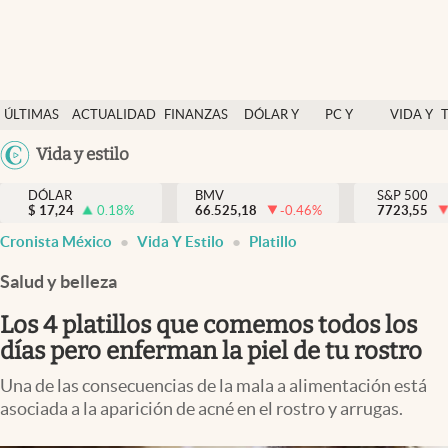
Últimas Noticias
ÚLTIMAS
ACTUALIDAD
FINANZAS
DÓLAR Y
PC Y
VIDA Y
Actualidad
NOTICIAS
Y
MERCADOS
CELULAR
ESTILO
Argentina
Vida y estilo
Finanzas y economía
ECONOMÍA
España
Dólar y mercados
DÓLAR
BMV
S&P 500
$
17,24
0.18
%
66.525,18
-0.46
%
México
7723,55
Internacionales
Cronista México
Vida Y Estilo
Platillo
USA
Opinión
Colombia
Salud y belleza
Uruguay
Brand Strategy
Los 4 platillos que comemos todos los
Pc y celular
días pero enferman la piel de tu rostro
Vida y estilo
Una de las consecuencias de la mala a alimentación está
asociada a la aparición de acné en el rostro y arrugas.
Tv