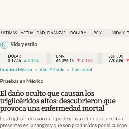
Últimas Noticias
ÚLTIMAS
ACTUALIDAD
FINANZAS
DÓLAR Y
PC Y
VIDA Y
Actualidad
NOTICIAS
Y
MERCADOS
CELULAR
ESTILO
Argentina
Vida y estilo
Finanzas y economía
ECONOMÍA
España
Dólar y mercados
DÓLAR
BMV
S&P 500
$
17,15
0.13
%
66.396,15
-0.19
%
México
7709,96
Internacionales
Cronista México
Vida Y Estilo
Colesterol
USA
Opinión
Colombia
Pruebas en México
Uruguay
Brand Strategy
El daño oculto que causan los
Pc y celular
triglicéridos altos: descubrieron que
provoca una enfermedad mortal
Vida y estilo
Los triglicéridos son un tipo de grasa o lípidos que están
Tv
presentes en la sangre y que son producidos por el cuerpo