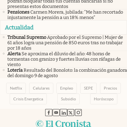
podrán bloquear todas tus cuentas bancarias si no
presentas estos documentos
Pensiones
Carmen Morera, jubilada: “Me han recortado
injustamente la pensión a un 18% menos”
Actualidad
Tribunal Supremo
Aprobado por el Supremo | Mujer de
61 años logra una pensión de 850 euros tras no trabajar
por 18 años
Alerta
Se aproxima el diluvio del año: 48 horas de
tormentas con granizo y fuertes lluvias con ráfagas de
viento
Lotería
Resultado del Bonoloto: la combinación ganadora
del domingo 9 de agosto
Netflix
Celulares
Empleo
SEPE
Precios
Crisis Energetica
Subsidio
Horóscopo
abre en nueva pestaña
abre en nueva pestaña
abre en nueva pestaña
abre en nueva pestaña
abre en nueva pestaña