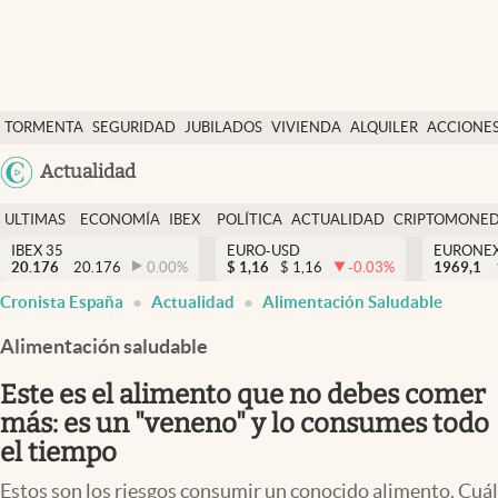
Últimas Noticias
TORMENTA
SEGURIDAD
JUBILADOS
VIVIENDA
ALQUILER
ACCIONE
Economía y finanzas
SOCIAL
Argentina
Actualidad
Política
España
Actualidad
ULTIMAS
ECONOMÍA
IBEX
POLÍTICA
ACTUALIDAD
CRIPTOMONE
México
NOTICIAS
Y
Y
IBEX 35
EURO-USD
EURONE
Criptomonedas
20.176
20.176
0.00
%
$
1,16
$
1,16
-0.03
%
USA
1969,1
FINANZAS
EURO
Cronista España
Actualidad
Alimentación Saludable
Colombia
España
Uruguay
Alimentación saludable
Este es el alimento que no debes comer
más: es un "veneno" y lo consumes todo
el tiempo
Estos son los riesgos consumir un conocido alimento. Cuál