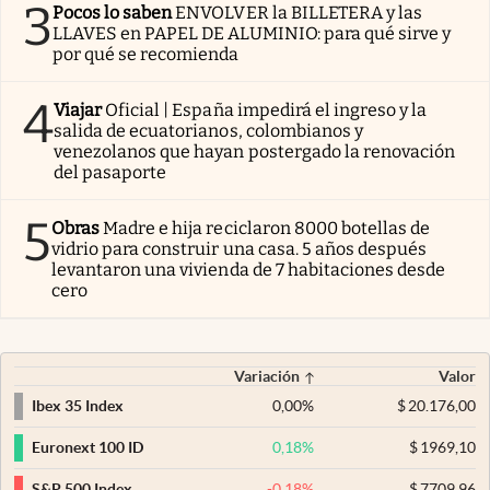
3
Pocos lo saben
ENVOLVER la BILLETERA y las
LLAVES en PAPEL DE ALUMINIO: para qué sirve y
por qué se recomienda
4
Viajar
Oficial | España impedirá el ingreso y la
salida de ecuatorianos, colombianos y
venezolanos que hayan postergado la renovación
del pasaporte
5
Obras
Madre e hija reciclaron 8000 botellas de
vidrio para construir una casa. 5 años después
levantaron una vivienda de 7 habitaciones desde
cero
Variación
Valor
0,00
%
$
20.176,00
Ibex 35 Index
0,18
%
$
1969,10
Euronext 100 ID
-0,18
%
$
7709,96
S&P 500 Index